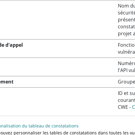
Nom du 
sécurit
présent
constat
projet 
e d'appel
Fonctio
vulnéra
Numéro 
l'API vu
ement
Groupe
ID et su
couran
CWE -
C
nalisation du tableau de constatations
ouvez personnaliser les tables de constatations dans toutes les v