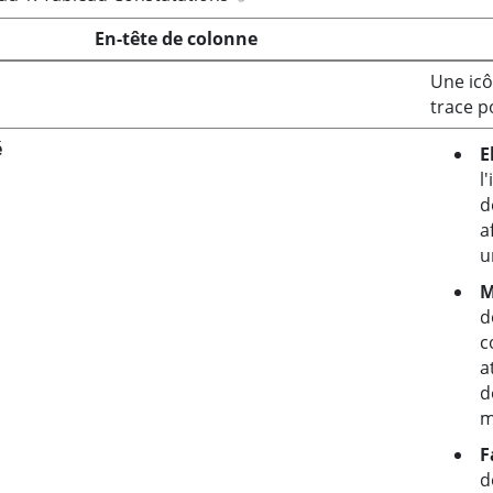
En-tête de colonne
Une icô
trace p
é
E
l
d
a
u
M
d
c
a
d
m
F
d