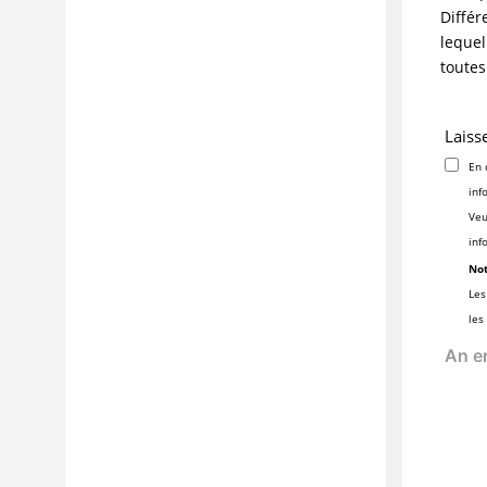
Différ
lequel
toutes
Laiss
En 
inf
Veu
inf
Not
Les
les