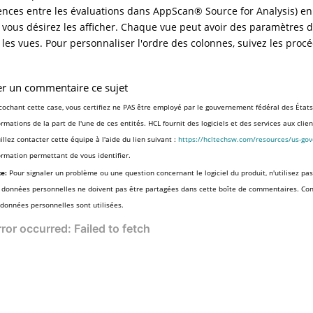
ences entre les évaluations dans
AppScan
®
Source for Analysis
) en
 vous désirez les afficher. Chaque vue peut avoir des paramètres d
 les vues. Pour personnaliser l'ordre des colonnes, suivez les proc
er un commentaire ce sujet
cochant cette case, vous certifiez ne PAS être employé par le gouvernement fédéral des États
ormations de la part de l'une de ces entités. HCL fournit des logiciels et des services aux cli
illez contacter cette équipe à l'aide du lien suivant :
https://hcltechsw.com/resources/us-go
ormation permettant de vous identifier.
e:
Pour signaler un problème ou une question concernant le logiciel du produit, n'utilisez pas
 données personnelles ne doivent pas être partagées dans cette boîte de commentaires. Co
 données personnelles sont utilisées.