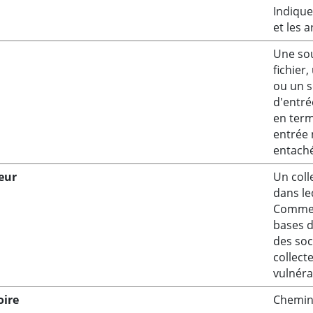
Indique
et les 
Une sou
fichier
ou un s
d'entré
en term
entrée 
entach
eur
Un coll
dans le
Comme e
bases d
des soc
collect
vulnéra
oire
Chemin 