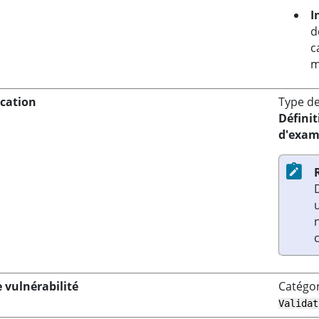
I
d
c
m
ication
Type de
Définit
d'exa
 vulnérabilité
Catégor
Validat