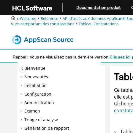
Aller au contenu principal
Documentation produit
Welcome
Référence
API d'accès aux données
AppScan® Sou
Vues comportant des constatations
Tableau Constatations
Rappel : Vous ne visualisez pas la dernière version.
Cliquez ici 
Bienvenue
Tabl
Nouveautés
Installation
Ce table
Configuration
elle est
Administration
tâche de
constata
Examen
Triage et analyse
Génération de rapport
Table