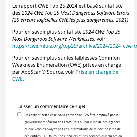
Le rapport CWE Top 25 2024 est basé sur la liste
des
2024 CWE Top 25 Most Dangerous Software Errors
(25 erreurs logicielles CWE les plus dangereuses, 2021)
.
Pour en savoir plus sur la liste
2024 CWE Top 25
Most Dangerous Software Weaknesses
, voir
https://cwe.mitre.org/top25/archive/2024/2024_cwe_
Pour en savoir plus sur les faiblesses Common
Weakness Enumeration (CWE) prises en charge
par
AppScan
®
Source
, voir
Prise en charge de
CWE
.
Laisser un commentaire ce sujet
En cochant cette case, vous certifiez ne PAS être employé par le
gouvernement fédéral des États-Unis ou par l'une de ses agences,
et que vous n'envoyez pas ces informations de la part de l'une de
ces entités. HCL fournit des logiciels et des services aux clients du