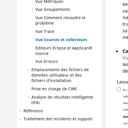
Vue Métriques
ex
Vue Groupements
va
nœ
Vue Comment résoudre le
problème
tr
sa
Vue Trace
nœ
Vue Sources et collecteurs
Editeurs Eclipse et
AppScan®
Co
Source
Vu
Vue Erreurs
le
Emplacements des fichiers de
de
données utilisateur et des
fichiers d'installation
Laiss
Prise en charge de CWE
En 
Analyse de résultats intelligente
inf
(IFA)
Veu
inf
Référence
Not
Traitement des incidents et support
Les