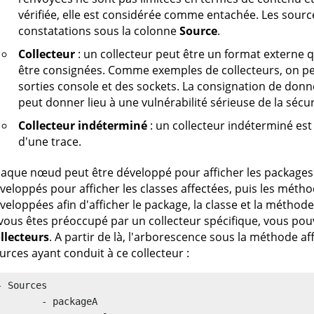
vérifiée, elle est considérée comme entachée.
Les source
constatations sous la colonne
Source
.
Collecteur
: un collecteur peut être un format extern
être consignées. Comme exemples de collecteurs, on peu
sorties console et des sockets. La consignation de donné
peut donner lieu à une vulnérabilité sérieuse de la sécur
Collecteur indéterminé
: un collecteur indéterminé est
d'une trace.
aque nœud peut être développé pour afficher les packages
veloppés pour afficher les classes affectées, puis les méth
veloppées afin d'afficher le package, la classe et la méthod
 vous êtes préoccupé par un collecteur spécifique, vous po
llecteurs
. A partir de là, l'arborescence sous la méthode a
urces ayant conduit à ce collecteur :
- Sources

	- packageA
