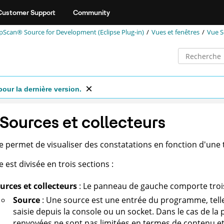
Customer Support
Community
can® Source for Development (Eclipse Plug-in)
Vues et fenêtres
Vue S
pour la dernière version.
Sources et collecteurs
e permet de visualiser des constatations en fonction d'une t
 est divisée en trois sections :
urces et collecteurs
: Le panneau de gauche comporte troi
Source
: Une source est une entrée du programme, telle 
saisie depuis la console ou un socket. Dans le cas de la
renvoyées ne sont pas limitées en termes de contenu et