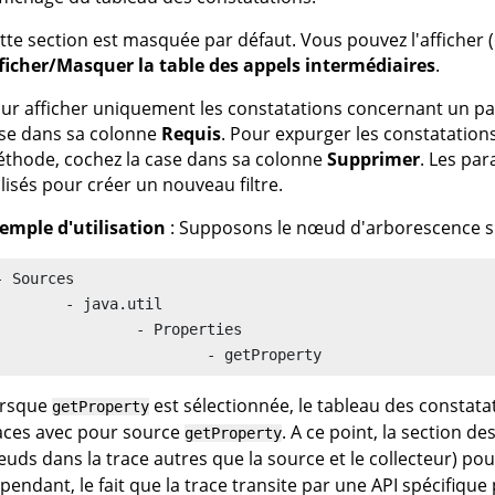
tte section est masquée par défaut. Vous pouvez l'afficher 
ficher/Masquer la table des appels intermédiaires
.
ur afficher uniquement les constatations concernant un pa
se dans sa colonne
Requis
. Pour expurger les constatatio
thode, cochez la case dans sa colonne
Supprimer
. Les par
ilisés pour créer un nouveau filtre.
emple d'utilisation
: Supposons le nœud d'arborescence sui
- Sources

- java.util

		- Properties

			- getProperty
rsque
est sélectionnée, le tableau des constat
getProperty
aces avec pour source
. A ce point, la section d
getProperty
uds dans la trace autres que la source et le collecteur) po
pendant, le fait que la trace transite par une API spécifique