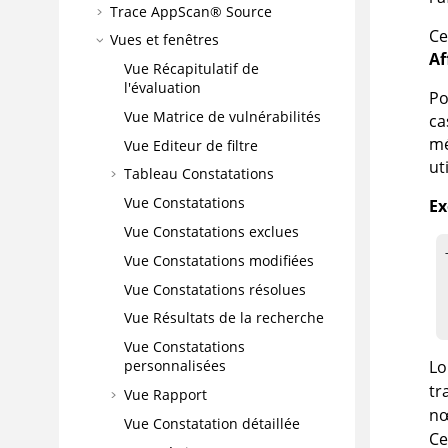
Trace
AppScan® Source
Ce
Vues et fenêtres
Af
Vue Récapitulatif de
l'évaluation
Po
Vue Matrice de vulnérabilités
ca
mé
Vue Editeur de filtre
ut
Tableau Constatations
Vue Constatations
Ex
Vue Constatations exclues
Vue Constatations modifiées
	
Vue Constatations résolues
Vue Résultats de la recherche
Vue Constatations
Lo
personnalisées
tr
Vue Rapport
nœ
Vue Constatation détaillée
Ce