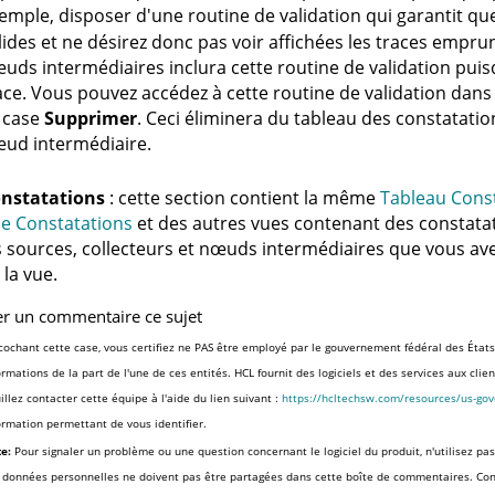
emple, disposer d'une routine de validation qui garantit q
lides et ne désirez donc pas voir affichées les traces emprun
uds intermédiaires inclura cette routine de validation puisq
ace. Vous pouvez accédez à cette routine de validation dans
 case
Supprimer
. Ceci éliminera du tableau des constatation
ud intermédiaire.
nstatations
: cette section contient la même
Tableau Cons
e Constatations
et des autres vues contenant des constatati
s sources, collecteurs et nœuds intermédiaires que vous avez
 la vue.
er un commentaire ce sujet
cochant cette case, vous certifiez ne PAS être employé par le gouvernement fédéral des États
ormations de la part de l'une de ces entités. HCL fournit des logiciels et des services aux cli
illez contacter cette équipe à l'aide du lien suivant :
https://hcltechsw.com/resources/us-go
ormation permettant de vous identifier.
e:
Pour signaler un problème ou une question concernant le logiciel du produit, n'utilisez pas
 données personnelles ne doivent pas être partagées dans cette boîte de commentaires. Co