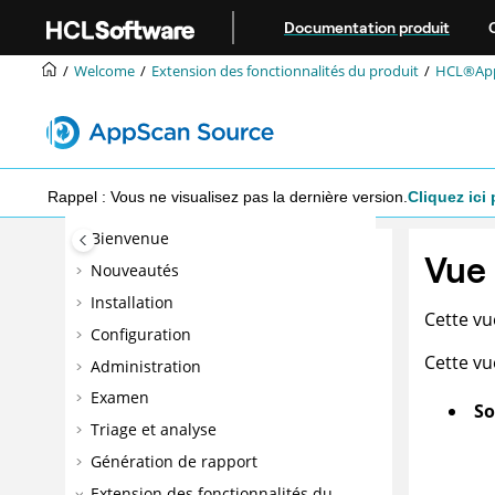
Aller au contenu principal
Documentation produit
Welcome
Extension des fonctionnalités du produit
HCL®AppS
Rappel : Vous ne visualisez pas la dernière version.
Cliquez ici 
Bienvenue
Vue 
Nouveautés
Installation
Cette vu
Configuration
Cette vue
Administration
Examen
So
Triage et analyse
Génération de rapport
Extension des fonctionnalités du