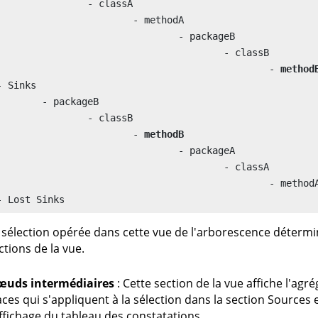
		- classA

			- methodA

				- packageB

					- classB

						- 
method
- Sinks

	- packageB

		- classB

			- 
methodB
				- packageA

					- classA

						- methodA

 sélection opérée dans cette vue de l'arborescence détermin
ctions de la vue.
uds intermédiaires
: Cette section de la vue affiche l'ag
aces qui s'appliquent à la sélection dans la section Sources e
affichage du tableau des constatations.