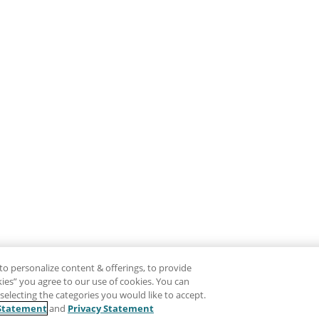
to personalize content & offerings, to provide
okies” you agree to our use of cookies. You can
electing the categories you would like to accept.
Statement
and
Privacy Statement
Clause de non-responsabilité
Intimité