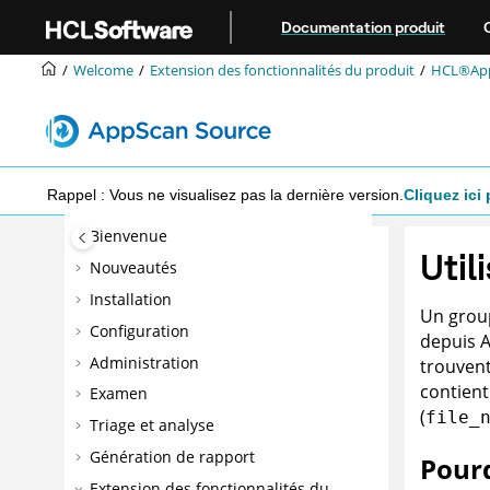
Aller au contenu principal
Documentation produit
Welcome
Extension des fonctionnalités du produit
HCL®AppS
Rappel : Vous ne visualisez pas la dernière version.
Cliquez ici 
Bienvenue
Util
Nouveautés
Installation
Un grou
Configuration
depuis
Administration
trouvent
contient
Examen
(
file_
Triage et analyse
Génération de rapport
Pourq
Extension des fonctionnalités du