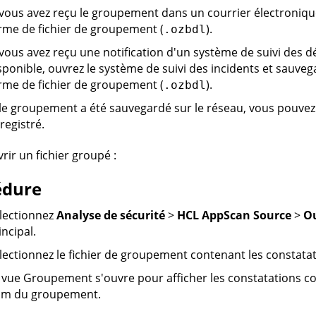
 vous avez reçu le groupement dans un courrier électroniq
rme de fichier de groupement (
).
.ozbdl
 vous avez reçu une notification d'un système de suivi des
sponible, ouvrez le système de suivi des incidents et sauveg
rme de fichier de groupement (
).
.ozbdl
 le groupement a été sauvegardé sur le réseau, vous pouvez o
registré.
rir un fichier groupé :
édure
lectionnez
Analyse de sécurité
>
HCL AppScan Source
>
Ou
incipal.
lectionnez le fichier de groupement contenant les constata
 vue Groupement s'ouvre pour afficher les constatations co
m du groupement.