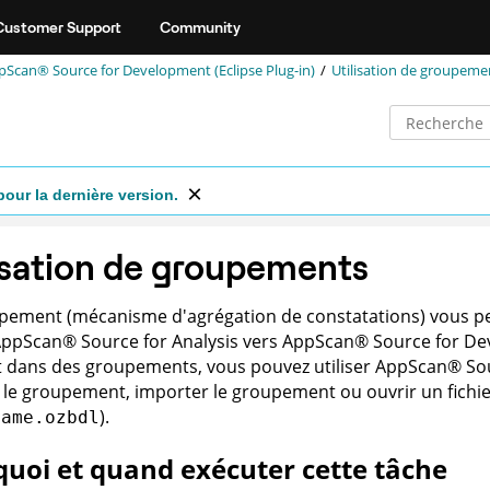
Customer Support
Community
can® Source for Development (Eclipse Plug-in)
Utilisation de groupeme
pour la dernière version.
isation de groupements
pement (mécanisme d'agrégation de constatations) vous pe
AppScan
®
Source for Analysis
vers
AppScan
®
Source for D
 dans des groupements, vous pouvez utiliser
AppScan
®
Sou
 le groupement, importer le groupement ou ouvrir un fich
).
name.ozbdl
uoi et quand exécuter cette tâche