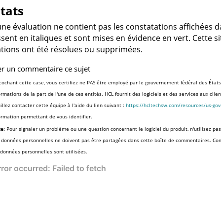
tats
ne évaluation ne contient pas les constatations affichées 
sent en italiques et sont mises en évidence en vert. Cette s
tions ont été résolues ou supprimées.
er un commentaire ce sujet
cochant cette case, vous certifiez ne PAS être employé par le gouvernement fédéral des États
ormations de la part de l'une de ces entités. HCL fournit des logiciels et des services aux cli
illez contacter cette équipe à l'aide du lien suivant :
https://hcltechsw.com/resources/us-go
ormation permettant de vous identifier.
e:
Pour signaler un problème ou une question concernant le logiciel du produit, n'utilisez pas
 données personnelles ne doivent pas être partagées dans cette boîte de commentaires. Co
 données personnelles sont utilisées.