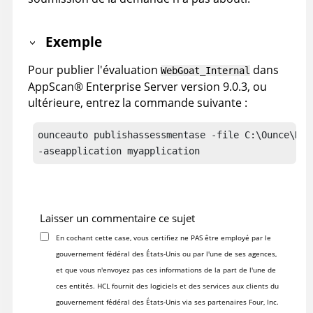
Exemple
Pour publier l'évaluation
dans
WebGoat_Internal
AppScan
®
Enterprise Server
version 9.0.3, ou
ultérieure, entrez la commande suivante :
ounceauto publishassessmentase -file C:\Ounce\Dat
-aseapplication myapplication
Laisser un commentaire ce sujet
En cochant cette case, vous certifiez ne PAS être employé par le
gouvernement fédéral des États-Unis ou par l'une de ses agences,
et que vous n'envoyez pas ces informations de la part de l'une de
ces entités. HCL fournit des logiciels et des services aux clients du
gouvernement fédéral des États-Unis via ses partenaires Four, Inc.