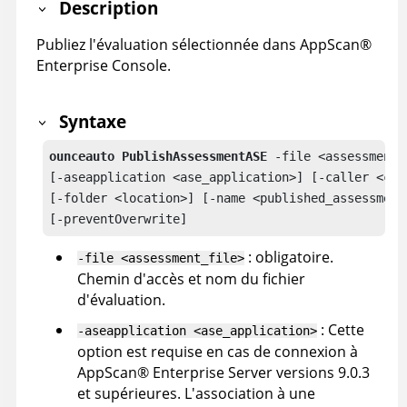
Description
Publiez l'évaluation sélectionnée dans
AppScan
®
Enterprise Console
.
Syntaxe
ounceauto PublishAssessmentASE
 -file <assessment_f
[-aseapplication <ase_application>] [-caller <call
[-folder <location>] [-name <published_assessment_
[-preventOverwrite]
: obligatoire.
-file <assessment_file>
Chemin d'accès et nom du fichier
d'évaluation.
: Cette
-aseapplication <ase_application>
option est requise en cas de connexion à
AppScan
®
Enterprise Server
versions 9.0.3
et supérieures. L'association à une