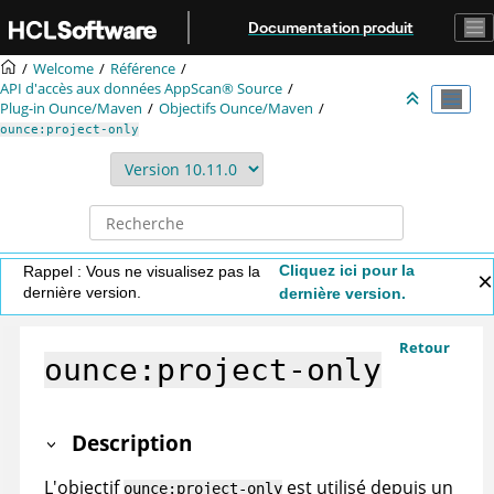
Aller au contenu principal
Documentation produit
Welcome
Référence
API d'accès aux données
AppScan® Source
Plug-in Ounce/Maven
Objectifs Ounce/Maven
ounce:project-only
Cliquez ici pour la
Rappel : Vous ne visualisez pas la
dernière version.
dernière version.
Retour
ounce:project-only
Description
L'objectif
est utilisé depuis un
ounce:project-only