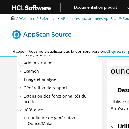
Aller au contenu principal
Documentation produit
Welcome
Référence
API d'accès aux données
AppScan® Sou
Bienvenue
Nouveautés
Installation
Rappel : Vous ne visualisez pas la dernière version.
Cliquez ici 
Configuration
Administration
oun
Examen
Triage et analyse
Génération de rapport
Des
Extension des fonctionnalités du
Utilisez
produit
AppSca
Référence
L'utilitaire de génération
Ounce/Make
Util