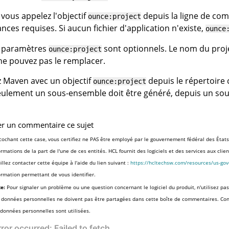
vous appelez l'objectif
depuis la ligne de co
ounce:project
ces requises. Si aucun fichier d'application n'existe,
ounce
s paramètres
sont optionnels. Le nom du proj
ounce:project
ne pouvez pas le remplacer.
 Maven avec un objectif
depuis le répertoire 
ounce:project
seulement un sous-ensemble doit être généré, depuis un sou
er un commentaire ce sujet
cochant cette case, vous certifiez ne PAS être employé par le gouvernement fédéral des États
ormations de la part de l'une de ces entités. HCL fournit des logiciels et des services aux cli
illez contacter cette équipe à l'aide du lien suivant :
https://hcltechsw.com/resources/us-go
ormation permettant de vous identifier.
e:
Pour signaler un problème ou une question concernant le logiciel du produit, n'utilisez pas
 données personnelles ne doivent pas être partagées dans cette boîte de commentaires. Co
 données personnelles sont utilisées.