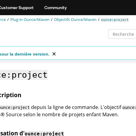
Customer Support
Community
rce
Plug-in Ounce/Maven
Objectifs Ounce/Maven
ounce:project
pour la dernière version.
ce:project
cription
depuis la ligne de commande. L'objectif
ounce:project
ounce
n
®
Source
selon le nombre de projets enfant Maven.
isation d'
ounce:project