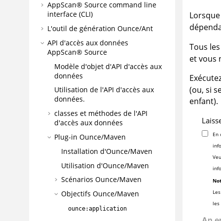
AppScan® Source command line
interface (CLI)
Lorsque 
dépendan
L'outil de génération Ounce/Ant
API d'accès aux données
Tous le
AppScan® Source
et vous 
Modèle d'objet d'API d'accès aux
données
Exécutez
(ou, si 
Utilisation de l'API d'accès aux
données.
enfant).
classes et méthodes de l'API
Laiss
d'accès aux données
En 
Plug-in Ounce/Maven
inf
Installation d'Ounce/Maven
Veu
Utilisation d'Ounce/Maven
inf
Scénarios Ounce/Maven
Not
Les
Objectifs Ounce/Maven
les
ounce:application