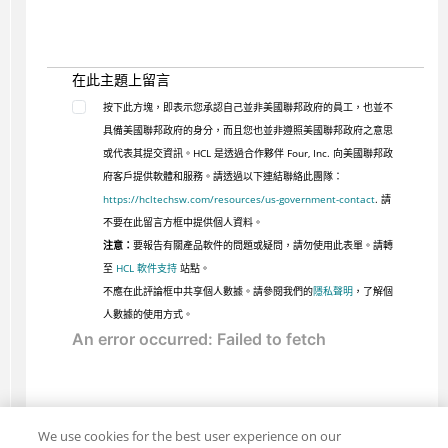
在此主題上留言
按下此方塊，即表示您承認自己並非美國聯邦政府的員工，也並不
具備美國聯邦政府的身分，而且您也並非遵照美國聯邦政府之意思
或代表其提交資訊。HCL 是透過合作夥伴 Four, Inc. 向美國聯邦政
府客戶提供軟體和服務。請透過以下連結聯絡此團隊：
https://hcltechsw.com/resources/us-government-contact
. 請
不要在此留言方框中提供個人資料。
注意：
要報告有關產品軟件的問題或疑問，請勿使用此表單。請轉
至
HCL 軟件支持
站點。
不應在此評論框中共享個人數據。請參閱我們的
隱私聲明
，了解個
人數據的使用方式。
We use cookies for the best user experience on our