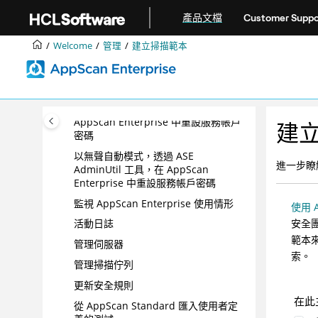
跳转到主要内容
產品文檔
Customer Suppo
AppScan Enterprise 中的 SAML 單
一登入
Welcome
管理
建立掃描範本
配置 AI 設定
配置和下載 Enterprise Console 和
AppScan Server 的日誌檔
透過 ASE AdminUtil 工具，在
AppScan Enterprise 中重設服務帳戶
建
密碼
以無聲自動模式，透過 ASE
進一步瞭解
AdminUtil 工具，在 AppScan
Enterprise 中重設服務帳戶密碼
監視 AppScan Enterprise 使用情形
使用 A
安全團
活動日誌
範本來
管理伺服器
索。
管理掃描佇列
更新安全規則
在此
從 AppScan Standard 匯入使用者定