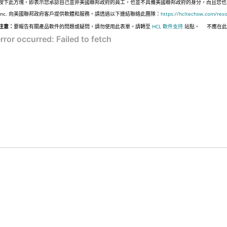
按下此方塊，即表示您承認自己並非美國聯邦政府的員工，也並不具備美國聯邦政府的身分，而且您也並非遵
Inc. 向美國聯邦政府客戶提供軟體和服務。請透過以下連結聯絡此團隊：
https://hcltechsw.com/res
注意：
要報告有關產品軟件的問題或疑問，請勿使用此表單。請轉至
HCL 軟件支持
站點。
不應在