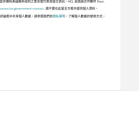
照美國聯邦政府之意思或代表其提交資訊。HCL 是透過合作夥伴 Four,
ources/us-government-contact
. 請不要在此留言方框中提供個人資料。
此評論框中共享個人數據。請參閱我們的
隱私聲明
，了解個人數據的使用方式。