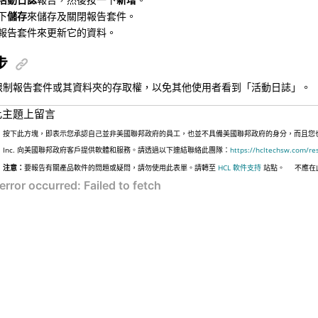
下
儲存
來儲存及關閉報告套件。
報告套件來更新它的資料。
步
限制報告套件或其資料夾的存取權，以免其他使用者看到「活動日誌」。
此主題上留言
按下此方塊，即表示您承認自己並非美國聯邦政府的員工，也並不具備美國聯邦政府的身分，而且您也並非
Inc. 向美國聯邦政府客戶提供軟體和服務。請透過以下連結聯絡此團隊：
https://hcltechsw.com/re
注意：
要報告有關產品軟件的問題或疑問，請勿使用此表單。請轉至
HCL 軟件支持
站點。
不應在