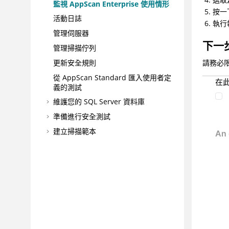
監視 AppScan Enterprise 使用情形
按一
活動日誌
執行
管理伺服器
下一
管理掃描佇列
更新安全規則
請務必
從 AppScan Standard 匯入使用者定
在
義的測試
維護您的 SQL Server 資料庫
準備進行安全測試
建立掃描範本
管理應用程式風險
疑難排解和支援
參照
名詞解釋