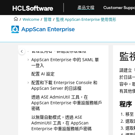
跳转到主要内容
整合
產品文檔
Customer Suppo
DevOps
Welcome
管理
監視 AppScan Enterprise 使用情形
最佳作法
配置
管理
管理使用者、群組及存取權限
監視
AppScan Enterprise 中的 SAML 單
一登入
請建立「
配置 AI 設定
於日誌
配置和下載 Enterprise Console 和
容中，
AppScan Server 的日誌檔
有其他
透過 ASE AdminUtil 工具，在
AppScan Enterprise 中重設服務帳戶
程序
密碼
移至
以無聲自動模式，透過 ASE
選取
AdminUtil 工具，在 AppScan
選取
Enterprise 中重設服務帳戶密碼
選取