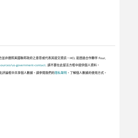
遵照美國聯邦政府之意思或代表其提交資訊。HCL 是透過合作夥伴 Four,
sources/us-government-contact
. 請不要在此留言方框中提供個人資料。
此評論框中共享個人數據。請參閱我們的
隱私聲明
，了解個人數據的使用方式。