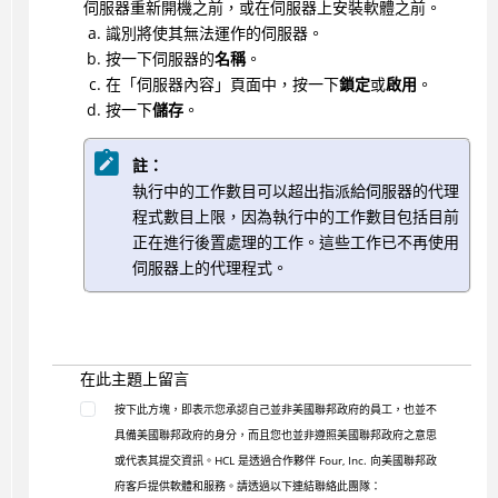
伺服器重新開機之前，或在伺服器上安裝軟體之前。
識別將使其無法運作的伺服器。
按一下伺服器的
名稱
。
在「伺服器內容」頁面中，按一下
鎖定
或
啟用
。
按一下
儲存
。
註：
執行中的工作數目可以超出指派給伺服器的代理
程式數目上限，因為執行中的工作數目包括目前
正在進行後置處理的工作。這些工作已不再使用
伺服器上的代理程式。
在此主題上留言
按下此方塊，即表示您承認自己並非美國聯邦政府的員工，也並不
具備美國聯邦政府的身分，而且您也並非遵照美國聯邦政府之意思
或代表其提交資訊。HCL 是透過合作夥伴 Four, Inc. 向美國聯邦政
府客戶提供軟體和服務。請透過以下連結聯絡此團隊：