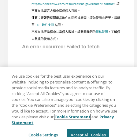
https://hcltechsw.com/resources/us-government-contact
. 請
不要在此留言方框中提供個人資料。
注意：
要報告有關產品軟件的問題或疑問，請勿使用此表單。請轉
至
HCL 軟件支持
站點。
不應在此評論框中共享個人數據。請參閱我們的
隱私聲明
，了解個
人數據的使用方式。
We use cookies for the best user experience on our
website, including to personalize content & offerings, to
provide social media features and to analyze traffic. By
clicking “Accept All Cookies” you agree to our use of
cookies. You can also manage your cookies by clicking on
the "Cookie Preferences" and selecting the categories you
would like to accept. For more information on how we use
cookies please visit our
Cookie Statement
and
Privacy
分享：電子郵件
推特
Statement
免責聲明
隱私
使用條款
Cookie Settings
Accept All Cookies