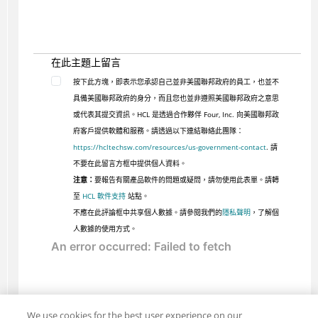
在此主題上留言
按下此方塊，即表示您承認自己並非美國聯邦政府的員工，也並不
具備美國聯邦政府的身分，而且您也並非遵照美國聯邦政府之意思
或代表其提交資訊。HCL 是透過合作夥伴 Four, Inc. 向美國聯邦政
府客戶提供軟體和服務。請透過以下連結聯絡此團隊：
https://hcltechsw.com/resources/us-government-contact
. 請
不要在此留言方框中提供個人資料。
注意：
要報告有關產品軟件的問題或疑問，請勿使用此表單。請轉
至
HCL 軟件支持
站點。
不應在此評論框中共享個人數據。請參閱我們的
隱私聲明
，了解個
人數據的使用方式。
We use cookies for the best user experience on our