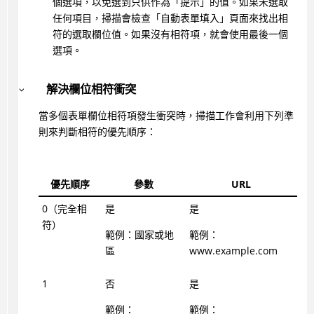
個選項，以免選到只供作為「提示」的值。如果未選取
任何項目，掃描會檢查「自動表單填入」頁面來找出相
符的選取欄位值。如果沒有相符項，就會使用最後一個
選項。
解決欄位相符衝突
當多個表單欄位相符項發生衝突時，掃描工作會利用下列準
則來判斷相符的優先順序：
優先順序
參數
URL
0（完全相
是
是
符）
範例：國家或地
範例：
區
www.example.com
1
否
是
範例：
範例：