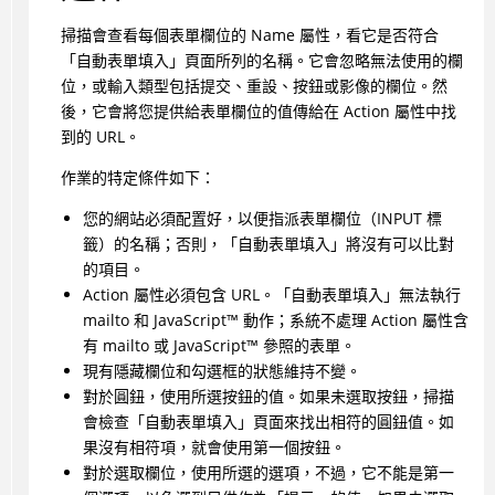
掃描會查看每個表單欄位的 Name 屬性，看它是否符合
「自動表單填入」頁面所列的名稱。它會忽略無法使用的欄
位，或輸入類型包括提交、重設、按鈕或影像的欄位。然
後，它會將您提供給表單欄位的值傳給在 Action 屬性中找
到的 URL。
作業的特定條件如下：
您的網站必須配置好，以便指派表單欄位（INPUT 標
籤）的名稱；否則，「自動表單填入」將沒有可以比對
的項目。
Action 屬性必須包含 URL。「自動表單填入」無法執行
mailto 和
JavaScript
™
動作；系統不處理 Action 屬性含
有 mailto 或
JavaScript
™
參照的表單。
現有隱藏欄位和勾選框的狀態維持不變。
對於圓鈕，使用所選按鈕的值。如果未選取按鈕，掃描
會檢查「自動表單填入」頁面來找出相符的圓鈕值。如
果沒有相符項，就會使用第一個按鈕。
對於選取欄位，使用所選的選項，不過，它不能是第一