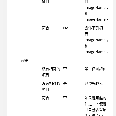
項目
目：
ImageName.y
和
ImageName.x
符合
NA
公佈下列項
目：
ImageName.y
和
ImageName.x
圓鈕
沒有相符的
否
第一個圓鈕值
項目
沒有相符的
是
已預先移入
項目
符合
否
如果是可能的
值之一，便是
「自動表單填
入」值；否