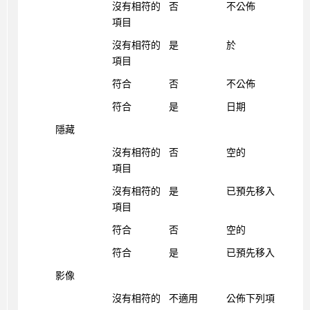
沒有相符的
否
不公佈
項目
沒有相符的
是
於
項目
符合
否
不公佈
符合
是
日期
隱藏
沒有相符的
否
空的
項目
沒有相符的
是
已預先移入
項目
符合
否
空的
符合
是
已預先移入
影像
沒有相符的
不適用
公佈下列項