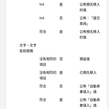
NA
是
公佈預先移入
的值
NA
否
公佈：「提交
查詢」
符合
是
公佈預先移入
的值
文字、文字
區和密碼
沒有相符的
否
預設值
項目
沒有相符的
是
已預先移入
項目
符合
否
公佈「自動表
單填入」值
符合
是
公佈「自動表
單填入」值