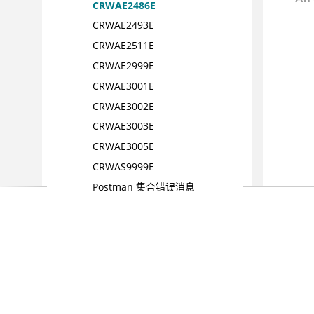
CRWAE2486E
CRWAE2493E
CRWAE2511E
CRWAE2999E
CRWAE3001E
CRWAE3002E
CRWAE3003E
CRWAE3005E
CRWAS9999E
Postman 集合错误消息
参考
词汇表