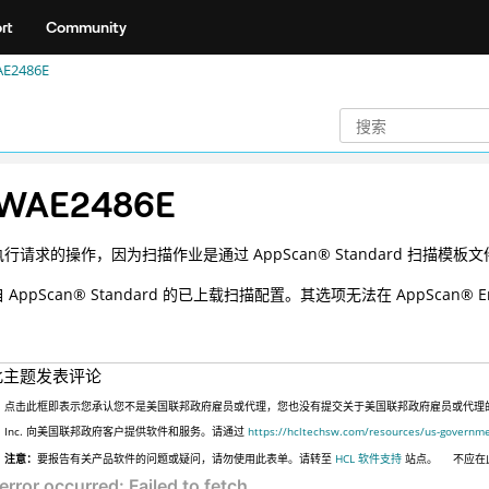
rt
Community
E2486E
WAE2486E
执行请求的操作，因为扫描作业是通过
AppScan
®
Standard 扫描模板
自
AppScan
®
Standard 的已上载扫描配置。其选项无法在
AppScan
®
E
此主题发表评论
点击此框即表示您承认您不是美国联邦政府雇员或代理，您也没有提交关于美国联邦政府雇员或代理的信息
Inc. 向美国联邦政府客户提供软件和服务。请通过
https://hcltechsw.com/resources/us-governm
注意：
要报告有关产品软件的问题或疑问，请勿使用此表单。请转至
HCL 软件支持
站点。
不应在