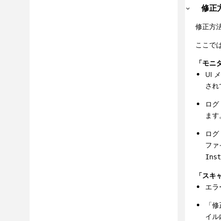
修正
修正方
ここで
「モニ
UI
され
ログ
ます
ログ
ファ
Ins
「スキ
エラ
「修
イル