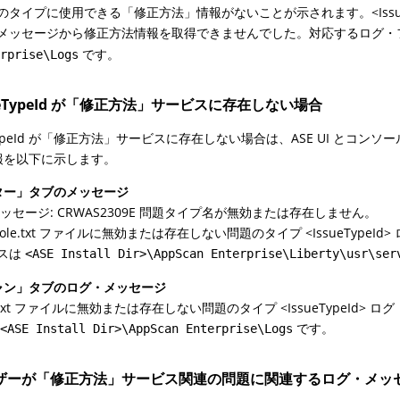
のタイプに使用できる「修正方法」情報がないことが示されます。<IssueTypeId>
メッセージから修正方法情報を取得できませんでした。対応するログ・
です。
erprise\Logs
ueTypeId が「修正方法」サービスに存在しない場合
eTypeId が「修正方法」サービスに存在しない場合は、ASE UI と
報を以下に示します。
ター」タブのメッセージ
 メッセージ: CRWAS2309E 問題タイプ名が無効または存在しません。
nsole.txt ファイルに無効または存在しない問題のタイプ <IssueTy
スは
<ASE Install Dir>\AppScan Enterprise\Liberty\usr\ser
ャン」タブのログ・メッセージ
g.txt ファイルに無効または存在しない問題のタイプ <IssueTypeI
は
です。
<ASE Install Dir>\AppScan Enterprise\Logs
ザーが「修正方法」サービス関連の問題に関連するログ・メッ