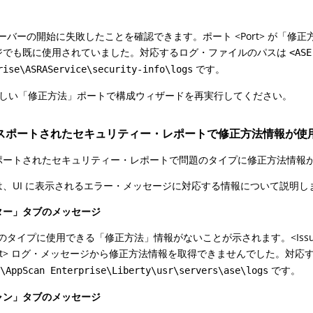
サーバーの開始に失敗したことを確認できます。ポート <Port> が「修正方法
ジでも既に使用されていました。対応するログ・ファイルのパスは
<ASE
です。
rise\ASRAService\security-info\logs
しい「修正方法」ポートで構成ウィザードを再実行してください。
スポートされたセキュリティー・レポートで修正方法情報が使
ポートされたセキュリティー・レポートで問題のタイプに修正方法情報
は、UI に表示されるエラー・メッセージに対応する情報について説明し
ター」タブのメッセージ
のタイプに使用できる「修正方法」情報がないことが示されます。<IssueTypeId
ort> ログ・メッセージから修正方法情報を取得できませんでした。対
です。
>\AppScan Enterprise\Liberty\usr\servers\ase\logs
ャン」タブのメッセージ