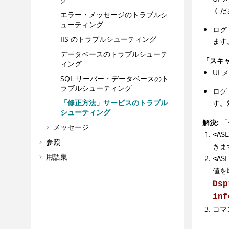
くだ
エラー・メッセージのトラブルシ
ューティング
ログ
IIS のトラブルシューティング
ます
データベースのトラブルシューテ
「スキ
ィング
UI
SQL サーバー・データベースのト
ラブルシューティング
ログ
「修正方法」サービスのトラブル
す。
シューティング
解決:
「
メッセージ
<AS
参照
きま
用語集
<AS
値を
Dsp
inf
コマ