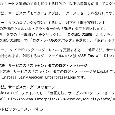
法」サービス関連の問題を解決する目的で、以下の情報を使用してログ
方法」サービスの
「モニター」
タブは、ログ・メッセージを発行します
ター」タブのロギングを有効にするには、以下の手順を実行します。
E の左側のウェルカム・スライダーから
「管理」
タブを選択します。
理」タブの
「一般設定」
をクリックし、
「ログ設定の編集」
ボタンをク
グ設定の編集」で
「ログ・レベルのデバッグ」
を選択し、「保存」ボ
ー」 タブでデバッグ・ログ・レベルを更新すると、「修正方法」サービスの
発行されます。対応するログ・ファイルのパスは
<ASE Install Dir>\
方法」サービスの「スキャン」タブのログ・メッセージ
正方法」サービスの「スキャン」タブのログ・メッセージが Log.txt
です。
E Install Dir>\AppScan Enterprise\Logs
方法」サービスのログ・メッセージ
cinfo.txt ログ・ファイルでも、「修正方法」サービスのログ・メッ
tall Dir>\AppScan Enterprise\ASRAService\security-info\l
のトピックにコメントする