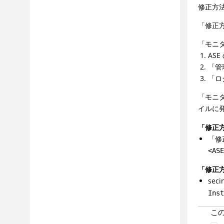
修正方
「修正
「モニ
AS
「管
「ロ
「モニタ
イルに
「修正
「修
<AS
「修正
se
Ins
こ