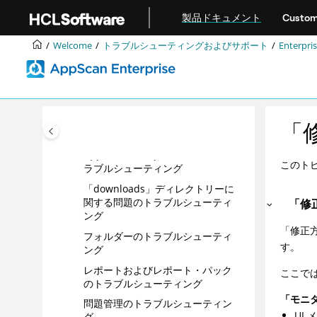
メインコンテンツにジャンプ
製品ドキュメント
Custom
テンプレート:HCL® サポートへのお
問い合わせ
Welcome
トラブルシューティングおよびサポート
Enterp
Dynamic Analysis Scanner のトラ
ブルシューティング
Enterprise Server のトラブルシュー
ティング
アプリケーションのトラブルシュ
「
ーティング
AppScan Enterprise の誤検出のト
このト
ラブルシューティング
「downloads」ディレクトリーに
関する問題のトラブルシューティ
「修
ング
「修正方
フォルダーのトラブルシューティ
す。
ング
レポートおよびレポート・パック
ここでは
のトラブルシューティング
「モニ
問題管理のトラブルシューティン
UI
グ