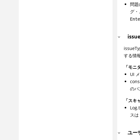
問題
グ・
Ent
iss
issu
する情
「モニ
UI
co
のパ
「スキ
Lo
ス
ユー