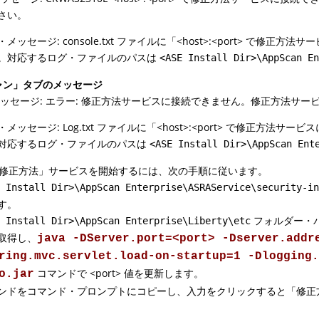
さい。
・メッセージ: console.txt ファイルに「<host>:<port> 
。対応するログ・ファイルのパスは
<ASE Install Dir>\AppScan E
ャン」タブのメッセージ
 メッセージ: エラー: 修正方法サービスに接続できません。修正方法サ
・メッセージ: Log.txt ファイルに「<host>:<port> で修正
対応するログ・ファイルのパスは
<ASE Install Dir>\AppScan Ent
修正方法」サービスを開始するには、次の手順に従います。
E Install Dir>\AppScan Enterprise\ASRAService\security-i
す。
フォルダー・
E Install Dir>\AppScan Enterprise\Liberty\etc
取得し、
java -DServer.port=<port> -Dserver.addr
ring.mvc.servlet.load-on-startup=1 -Dlogging
コマンドで <port> 値を更新します。
o.jar
ンドをコマンド・プロンプトにコピーし、入力をクリックすると「修正