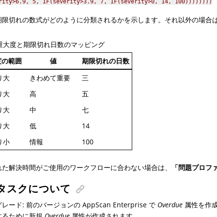
rity>6.9, 5, IF(severity>3.9, 7, IF(severity>0, 14, 100))))))))
限切れの数式がどのように分類されるかを示します。それ以外の場合は、数式は「iss
重大度と期限切れ日数のマッピング
度の範囲
値
期限切れの日数
より大
きわめて重要
三
より大
高
五
より大
中
七
より大
低
14
より小
情報
100
れた解決時間がご使用のワークフローに合わない場合は、
「問題プロフ
タスクについて
ード: 前のバージョンの AppScan Enterprise で
Overdue
属性を作成
するために新規
Overdue
属性が作成されます。