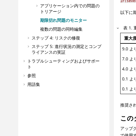
IF(seve
アプリケーション内での問題の
トリアージ
以下に期
期限切れ問題のモニター
表
1
.
複数の問題の同時編集
ステップ 4: リスクの修復
重大
ステップ 5: 進行状況の測定とコンプ
9.0 
ライアンスの実証
7.0 
トラブルシューティングおよびサポー
ト
4.0 
参照
0.1 
用語集
0.1 
推奨さ
この
アップグレ
で使用