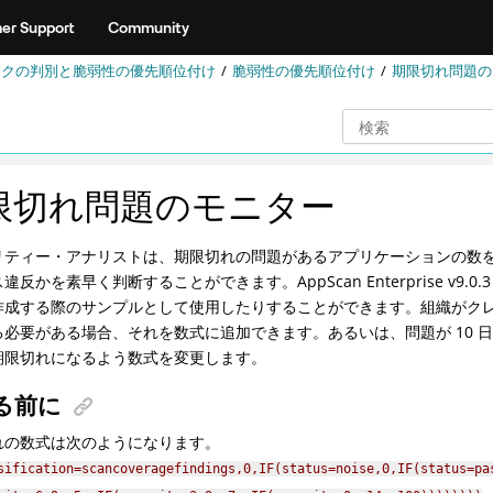
er Support
Community
リスクの判別と脆弱性の優先順位付け
脆弱性の優先順位付け
期限切れ問題の
限切れ問題のモニター
リティー・アナリストは、期限切れの問題があるアプリケーションの数
違反かを素早く判断することができます。AppScan Enterprise v
作成する際のサンプルとして使用したりすることができます。組織がクレジッ
る必要がある場合、それを数式に追加できます。あるいは、問題が 10 
期限切れになるよう数式を変更します。
る前に
れの数式は次のようになります。
sification=scancoveragefindings,0,IF(status=noise,0,IF(status=pa