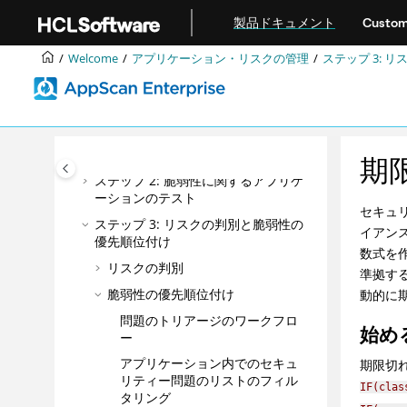
DevOps
メインコンテンツにジャンプ
製品ドキュメント
Custom
ベスト・プラクティス
構成
Welcome
アプリケーション・リスクの管理
ステップ 3: 
管理
アプリケーション・リスクの管理
ステップ 1: アプリケーション・イン
ベントリーの作成
期
ステップ 2: 脆弱性に関するアプリケ
ーションのテスト
セキュ
ステップ 3: リスクの判別と脆弱性の
イアンス
優先順位付け
数式を
リスクの判別
準拠す
脆弱性の優先順位付け
動的に
問題のトリアージのワークフロ
始め
ー
アプリケーション内でのセキュ
期限切
リティー問題のリストのフィル
IF(clas
タリング