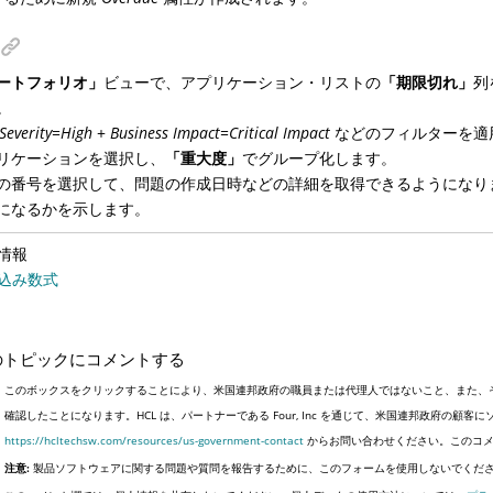
ートフォリオ」
ビューで、アプリケーション・リストの
「期限切れ」
列
。
Severity=High
+
Business Impact=Critical Impact
などのフィルターを適
リケーションを選択し、
「重大度」
でグループ化します。
の番号を選択して、問題の作成日時などの詳細を取得できるようになり
になるかを示します。
情報
込み数式
のトピックにコメントする
このボックスをクリックすることにより、米国連邦政府の職員または代理人ではないこと、また、
確認したことになります。HCL は、パートナーである Four, Inc を通じて、米国連邦政府の
https://hcltechsw.com/resources/us-government-contact
からお問い合わせください。このコメ
注意:
製品ソフトウェアに関する問題や質問を報告するために、このフォームを使用しないでくだ