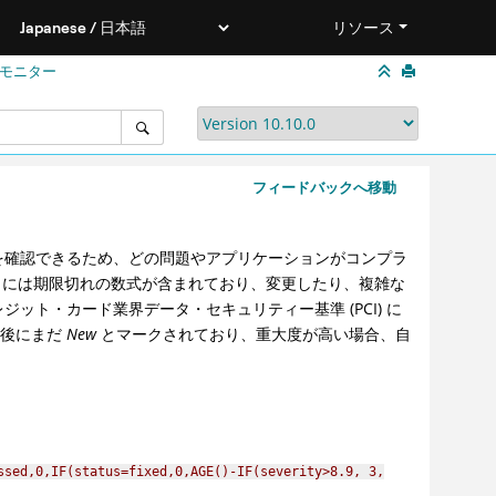
リソース
モニター
フィードバックへ移動
を確認できるため、どの問題やアプリケーションがコンプラ
9.0.3 には期限切れの数式が含まれており、変更したり、複雑な
ト・カード業界データ・セキュリティー基準 (PCI) に
日後にまだ
New
とマークされており、重大度が高い場合、自
ssed,0,IF(status=fixed,0,AGE()-IF(severity>8.9, 3,