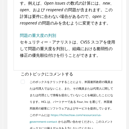
す。例えば、
Open Issues
の数式の計算には、
new
、
open
、および
reopened
の問題が含まれます。この
計算は要件に合わない場合があるので、
open
と
reopened
の問題のみを含むように変更できます。
問題の重大度の判別
セキュリティー・アナリストは、CVSS スコアを使用
して問題の重大度を判別し、組織における脆弱性の
修正の優先順位付けを行うことができます。
このトピックにコメントする
このボックスをクリックすることにより、米国連邦政府の職員ま
たは代理人ではないこと、また、その職員または代理人に関して
または代理として情報を提出していないことを確認したことにな
ります。HCL は、パートナーである Four, Inc を通じて、米国連
邦政府の顧客にソフトウェアおよびサービスを提供しています。
このチームには
https://hcltechsw.com/resources/us-
government-contact
からお問い合わせください。このコメント
ボックスには個人データを入力しないでください。