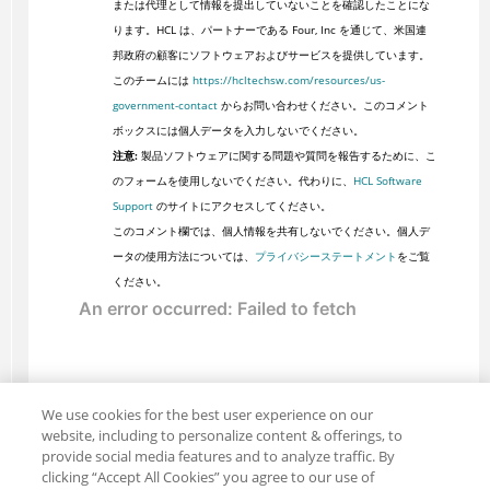
または代理として情報を提出していないことを確認したことにな
ります。HCL は、パートナーである Four, Inc を通じて、米国連
邦政府の顧客にソフトウェアおよびサービスを提供しています。
このチームには
https://hcltechsw.com/resources/us-
government-contact
からお問い合わせください。このコメント
ボックスには個人データを入力しないでください。
注意:
製品ソフトウェアに関する問題や質問を報告するために、こ
のフォームを使用しないでください。代わりに、
HCL Software
Support
のサイトにアクセスしてください。
このコメント欄では、個人情報を共有しないでください。個人デ
ータの使用方法については、
プライバシーステートメント
をご覧
ください。
We use cookies for the best user experience on our
website, including to personalize content & offerings, to
provide social media features and to analyze traffic. By
clicking “Accept All Cookies” you agree to our use of