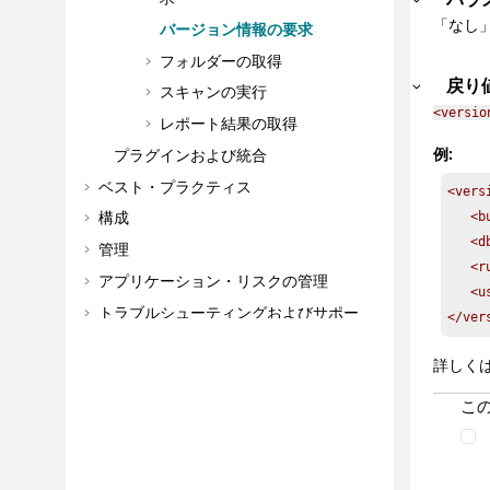
「なし
バージョン情報の要求
フォルダーの取得
戻り
スキャンの実行
<versio
レポート結果の取得
例:
プラグインおよび統合
ベスト・プラクティス
<versi
構成
   <b
   <d
管理
   <r
アプリケーション・リスクの管理
   <u
トラブルシューティングおよびサポー
</ver
ト
参照
詳しく
用語集
こ