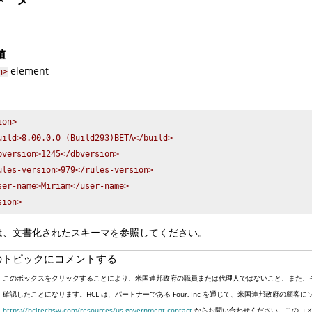
」
値
element
n>
on>

uild>8.00.0.0 (Build293)BETA</build>

bversion>1245</dbversion>

ules-version>979</rules-version>

ser-name>Miriam</user-name>

sion>
は、文書化されたスキーマを参照してください。
のトピックにコメントする
このボックスをクリックすることにより、米国連邦政府の職員または代理人ではないこと、また、
確認したことになります。HCL は、パートナーである Four, Inc を通じて、米国連邦政府の
https://hcltechsw.com/resources/us-government-contact
からお問い合わせください。このコメ