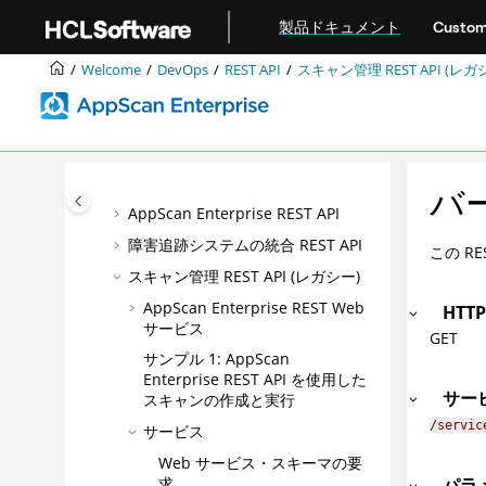
製品の概要
メインコンテンツにジャンプ
製品ドキュメント
Custom
インストール
アップグレードおよびマイグレーショ
Welcome
DevOps
REST API
スキャン管理 REST API (レガ
ン
統合
DevOps
REST API
バ
AppScan Enterprise REST API
障害追跡システムの統合 REST API
この R
スキャン管理 REST API (レガシー)
AppScan Enterprise REST Web
HTT
サービス
GET
サンプル 1: AppScan
Enterprise REST API を使用した
サー
スキャンの作成と実行
/servic
サービス
Web サービス・スキーマの要
求
パラ