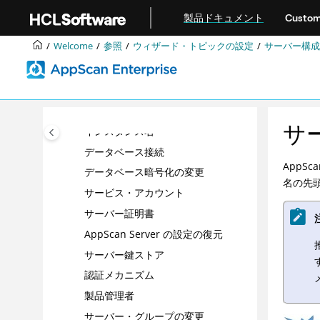
メインコンテンツにジャンプ
アプリケーション・リスクの管理
製品ドキュメント
Custom
トラブルシューティングおよびサポー
Welcome
参照
ウィザード・トピックの設定
サーバー構成
ト
参照
ウィザード・トピックの設定
サーバー・コンポーネント
サ
インスタンス名
データベース接続
AppS
データベース暗号化の変更
名の先
サービス・アカウント
サーバー証明書
AppScan Server の設定の復元
サーバー鍵ストア
認証メカニズム
製品管理者
サーバー・グループの変更