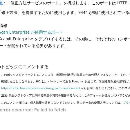
: 「修正方法サービスのポート」を構成します。このポートは HTTP で動作し、App
「修正方法」を提供するために使用します。9444 が既に使用されてい
情報
Scan Enterprise が使用するポート
pScan® Enterprise をデプロイするには、その前に、それぞれ
ートが開かれている必要があります。
のトピックにコメントする
このボックスをクリックすることにより、米国連邦政府の職員または代理人ではないこと、また、
確認したことになります。HCL は、パートナーである Four, Inc を通じて、米国連邦政府の
https://hcltechsw.com/resources/us-government-contact
からお問い合わせください。このコメ
注意:
製品ソフトウェアに関する問題や質問を報告するために、このフォームを使用しないでくだ
このコメント欄では、個人情報を共有しないでください。個人データの使用方法については、
プラ