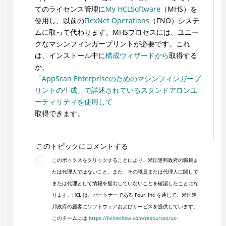
てのライセンス管理に
My HCLSoftware
（MHS）を
使用し、以前の
FlexNet Operations
（FNO）システ
ムに取って代わります。MHSプロセスには、ユニー
クなマシンフィンガープリントが必要です。これ
は、インストール中に
構成ウィザードから
取得する
か、
「AppScan Enterpriseのためのマシンフィンガープ
リントの生成」で詳述されているスタンドアロンユ
ーティリティを使用して
取得できます。
このトピックにコメントする
このボックスをクリックすることにより、米国連邦政府の職員ま
たは代理人ではないこと、また、その職員または代理人に関して
または代理として情報を提出していないことを確認したことにな
ります。HCL は、パートナーである Four, Inc を通じて、米国連
邦政府の顧客にソフトウェアおよびサービスを提供しています。
このチームには
https://hcltechsw.com/resources/us-