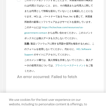
このボックスをクリックすることにより、米国連邦政府の職員ま
たは代理人ではないこと、また、その職員または代理人に関して
または代理として情報を提出していないことを確認したことにな
ります。HCL は、パートナーである Four, Inc を通じて、米国連
邦政府の顧客にソフトウェアおよびサービスを提供しています。
このチームには
https://hcltechsw.com/resources/us-
government-contact
からお問い合わせください。このコメント
ボックスには個人データを入力しないでください。
注意:
製品ソフトウェアに関する問題や質問を報告するために、こ
のフォームを使用しないでください。代わりに、
HCL Software
Support
のサイトにアクセスしてください。
このコメント欄では、個人情報を共有しないでください。個人デ
ータの使用方法については、
プライバシーステートメント
をご覧
ください。
We use cookies for the best user experience on our
website, including to personalize content & offerings, to