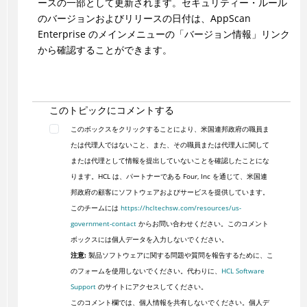
ースの一部として更新されます。セキュリティー・ルール
のバージョンおよびリリースの日付は、AppScan
Enterprise のメインメニューの「バージョン情報」リンク
から確認することができます。
このトピックにコメントする
このボックスをクリックすることにより、米国連邦政府の職員ま
たは代理人ではないこと、また、その職員または代理人に関して
または代理として情報を提出していないことを確認したことにな
ります。HCL は、パートナーである Four, Inc を通じて、米国連
邦政府の顧客にソフトウェアおよびサービスを提供しています。
このチームには
https://hcltechsw.com/resources/us-
government-contact
からお問い合わせください。このコメント
ボックスには個人データを入力しないでください。
注意:
製品ソフトウェアに関する問題や質問を報告するために、こ
のフォームを使用しないでください。代わりに、
HCL Software
Support
のサイトにアクセスしてください。
このコメント欄では、個人情報を共有しないでください。個人デ