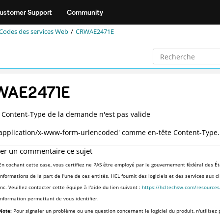
ustomer Support
Community
Codes des services Web
CRWAE2471E
WAE2471E
e Content-Type de la demande n'est pas valide
 'application/x-www-form-urlencoded' comme en-tête Content-Type.
ser un commentaire ce sujet
En cochant cette case, vous certifiez ne PAS être employé par le gouvernement fédéral des Ét
informations de la part de l'une de ces entités. HCL fournit des logiciels et des services aux 
Inc. Veuillez contacter cette équipe à l'aide du lien suivant :
https://hcltechsw.com/resource
information permettant de vous identifier.
Note:
Pour signaler un problème ou une question concernant le logiciel du produit, n'utilisez 