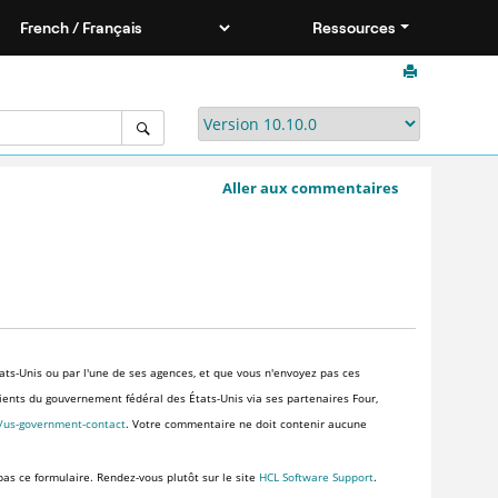
Ressources
Aller aux commentaires
ats-Unis ou par l'une de ses agences, et que vous n'envoyez pas ces
clients du gouvernement fédéral des États-Unis via ses partenaires Four,
s/us-government-contact
. Votre commentaire ne doit contenir aucune
pas ce formulaire. Rendez-vous plutôt sur le site
HCL Software Support
.