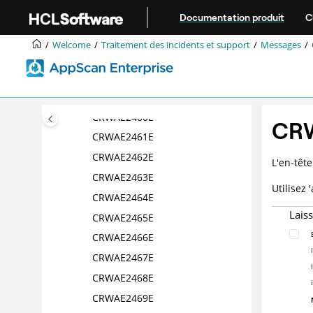
Aller au contenu principal
CRWAE2453E
Documentation produit
C
CRWAE2455E
Welcome
Traitement des incidents et support
Messages
CRWAE2457E
CRWAE2458E
CRWAE2459E
CRWAE2460E
CR
CRWAE2461E
CRWAE2462E
L'en-têt
CRWAE2463E
Utilisez
CRWAE2464E
Lais
CRWAE2465E
CRWAE2466E
CRWAE2467E
CRWAE2468E
CRWAE2469E