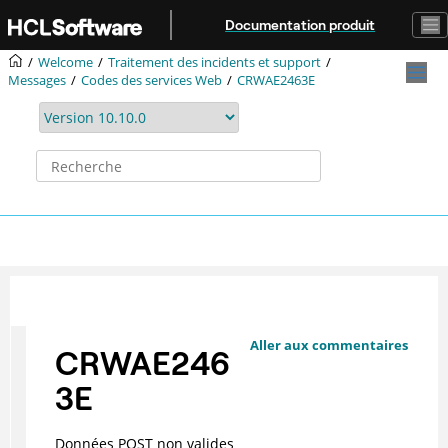
Aller au contenu principal
Documentation produit
Welcome
Traitement des incidents et support
Messages
Codes des services Web
CRWAE2463E
Aller aux commentaires
CRWAE246
3E
Données POST non valides