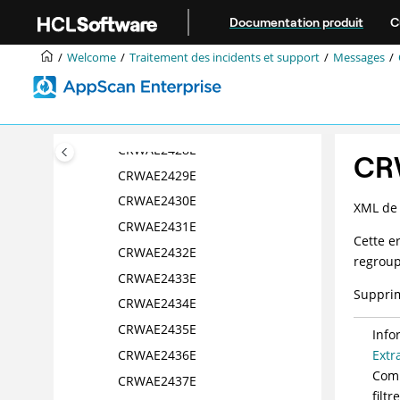
Aller au contenu principal
CRWAE2423E
Documentation produit
C
CRWAE2424E
Welcome
Traitement des incidents et support
Messages
CRWAE2425E
CRWAE2426E
CRWAE2427E
CRWAE2428E
CR
CRWAE2429E
CRWAE2430E
XML de 
CRWAE2431E
Cette e
CRWAE2432E
regroup
CRWAE2433E
Supprim
CRWAE2434E
CRWAE2435E
Info
CRWAE2436E
Extr
Comm
CRWAE2437E
filtr