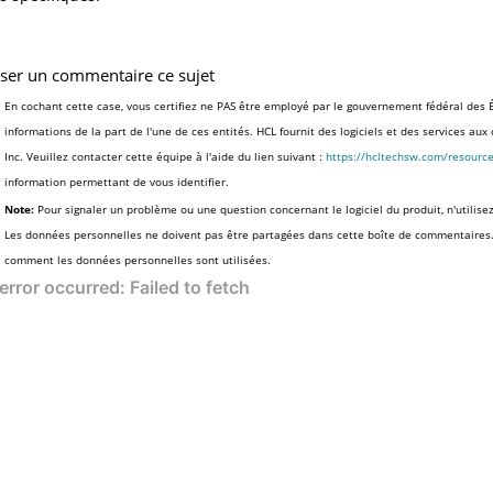
sser un commentaire ce sujet
En cochant cette case, vous certifiez ne PAS être employé par le gouvernement fédéral des É
informations de la part de l'une de ces entités. HCL fournit des logiciels et des services au
Inc. Veuillez contacter cette équipe à l'aide du lien suivant :
https://hcltechsw.com/resourc
information permettant de vous identifier.
Note:
Pour signaler un problème ou une question concernant le logiciel du produit, n'utilise
Les données personnelles ne doivent pas être partagées dans cette boîte de commentaires
comment les données personnelles sont utilisées.