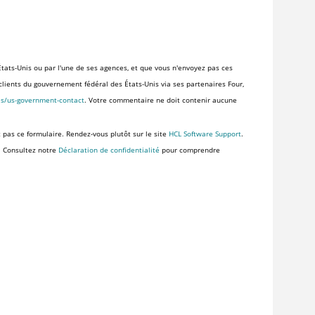
tats-Unis ou par l'une de ses agences, et que vous n'envoyez pas ces
x clients du gouvernement fédéral des États-Unis via ses partenaires Four,
es/us-government-contact
. Votre commentaire ne doit contenir aucune
z pas ce formulaire. Rendez-vous plutôt sur le site
HCL Software Support
.
. Consultez notre
Déclaration de confidentialité
pour comprendre