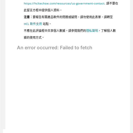
https://hcltechsw.com/resources/us-government-contact
. 請不要在
此留言方框中提供個人資料。
注意：
要報告有關產品軟件的問題或疑問，請勿使用此表單。請轉至
HCL 軟件支持
站點。
不應在此評論框中共享個人數據。請參閱我們的
隱私聲明
，了解個人數
據的使用方式。