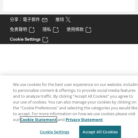
分享：電子郵件
推特
免責聲明
隱私
使用條款
Cookie Settings
We use cookies for the best user experience on our website, includi
to personalize content & offerings, to provide social media features
and to analyze traffic. By clicking “Accept All Cookies” you agree to
our use of cookies. You can also manage your cookies by clicking on
the "Cookie Preferences" and selecting the categories you would like
to accept. For more information on how we use cookies please visit
our
Cookie Statement
and
Privacy Statement
Cookie Settings
Accept All Cookies