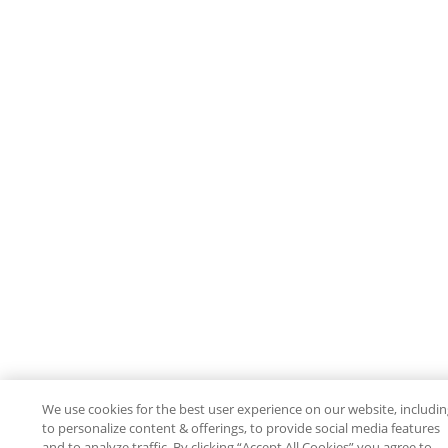
We use cookies for the best user experience on our website, includi
to personalize content & offerings, to provide social media features
and to analyze traffic. By clicking “Accept All Cookies” you agree to