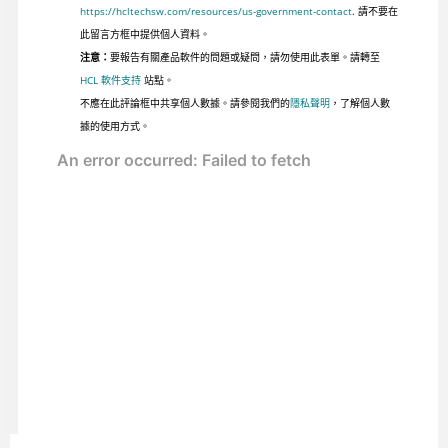
https://hcltechsw.com/resources/us-government-contact
. 請不要在
此留言方框中提供個人資料。
注意：
要報告有關產品軟件的問題或疑問，請勿使用此表單。請轉至
HCL 軟件支持
站點。
不應在此評論框中共享個人數據。請參閱我們的
隱私聲明
，了解個人數
據的使用方式。