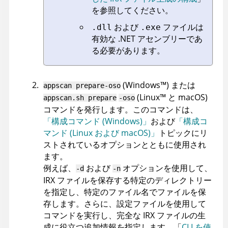
を参照してください。
および
ファイルは
.dll
.exe
有効な .NET アセンブリーであ
る必要があります。
(
Windows
™
)
または
appscan
prepare
-oso
(
Linux
™
と macOS
)
appscan
.sh prepare
-oso
コマンドを発行します
。このコマンドは、
「構成コマンド (Windows)」
および
「構成コ
マンド (Linux および macOS)」
トピックにリ
ストされているオプションとともに使用され
ます。
例えば、
および
オプションを使用して、
-d
-n
IRX
ファイルを保存する特定のディレクトリー
を指定し、特定のファイル名でファイルを保
存します。さらに、設定ファイルを使用して
コマンドを実行し、完全な
IRX
ファイルの生
成に役立つ追加情報を指定します。「
CLI を使