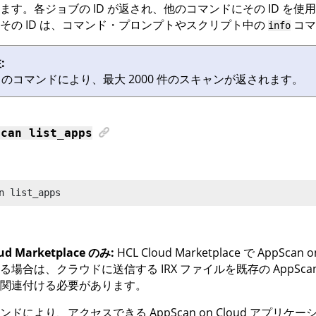
ます。各ジョブの ID が返され、他のコマンドにその ID を
その ID は、コマンド・プロンプトやスクリプト中の
コマ
info
:
このコマンドにより、最大 2000 件のスキャンが返されます。
scan
list_apps
n
 list_apps
ud Marketplace
のみ:
HCL Cloud Marketplace
で
AppScan o
いる場合は、クラウドに送信する
IRX
ファイルを既存の
AppScan
関連付ける必要があります。
マンドにより、アクセスできる
AppScan on Cloud
アプリケーシ