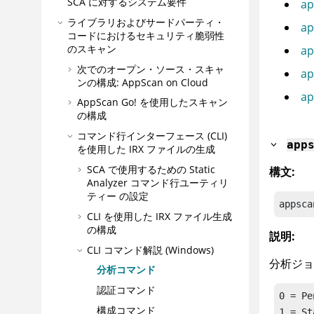
SCA に対するシステム要件
ap
ライブラリおよびサードパーティ・
ap
コードにおけるセキュリティ脆弱性
のスキャン
ap
次でのオープン・ソース・スキャ
ap
ンの構成:
AppScan on Cloud
ap
AppScan Go!
を使用したスキャン
の構成
コマンド行インターフェース (CLI)
app
を使用した
IRX
ファイルの生成
SCA で使用するための
Static
構文:
Analyzer コマンド行ユーティリ
ティー
の設定
appsca
CLI を使用した
IRX
ファイル生成
の構成
説明:
CLI コマンド解説 (Windows)
分析ジョ
分析コマンド
認証コマンド
0 = Pe
構成コマンド
1 = St