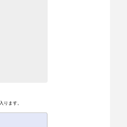
が入ります。
。