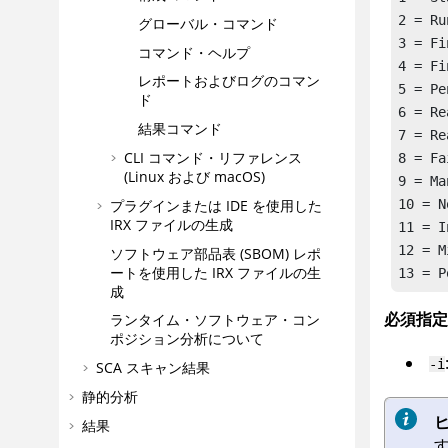
2 = Ru
グローバル・コマンド
3 = Fi
コマンド・ヘルプ
4 = Fi
レポートおよびログのコマン
5 = Pe
ド
6 = Re
結果コマンド
7 = Re
CLI コマンド・リファレンス
8 = Fa
(Linux および macOS)
9 = Ma
10 = N
プラグインまたは IDE を使用した
IRX
ファイルの生成
11 = I
12 = M
ソフトウェア部品表 (SBOM) レポ
ートを使用した
IRX
ファイルの生
13 = P
成
必須指定
ランタイム・ソフトウェア・コン
ポジション分析について
-i
SCA スキャン結果
静的分析
ヒ
結果