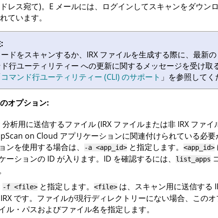
ドレス宛て)。E メールには、ログインしてスキャンをダウン
れています。
:
コードをスキャンするか、
IRX
ファイルを生成する際に、最新
ンド行ユーティリティー
への更新に関するメッセージを受け取
「
コマンド行ユーティリティー (CLI) のサポート
」を参照してく
のオプション:
: 分析用に送信するファイル (
IRX
ファイルまたは非
IRX
ファイル
pScan on Cloud
アプリケーションに関連付けられている必要
ョンを使用する場合は、
と指定します。
-a <app_id>
<app_id>
ケーションの ID が入ります。ID を確認するには、
list_apps
。
:
と指定します。
は、スキャン用に送信する
-f <file>
<file>
非
IRX
です。ファイルが現行ディレクトリーにない場合、このオ
イル・パスおよびファイル名を指定します。