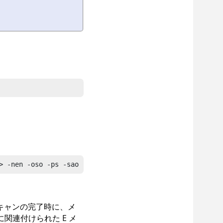
。
> -nen -oso -ps -sao
キャンの完了時に、メ
関連付けられた E メ