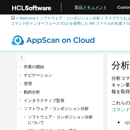
メインコンテンツにジャンプ
製品ドキュメント
Custom
Welcome
ソフトウェア・コンポジション分析
ライブラリお
コマンド行インターフェース (CLI) を使用した
IRX
ファイルの生成
C
分
作業の開始
ナビゲーション
分析コマ
管理
キャン要
報を取得
動的分析
インタラクティブ監視
これらの
ソフトウェア・コンポジション分析
コマンド
ソフトウェア・コンポジション分析
ap
について