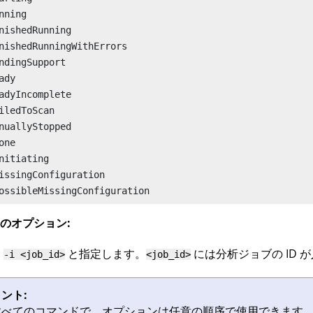
nning

nishedRunning

nishedRunningWithErrors

ndingSupport

ady

adyIncomplete

iledToScan

nuallyStopped

one

nitiating

issingConfiguration

ossibleMissingConfiguration
のオプション:
:
と指定します。
には分析ジョブの ID 
-i <job_id>
<job_id>
ント:
すべてのコマンドで、オプションは任意の順序で使用できます