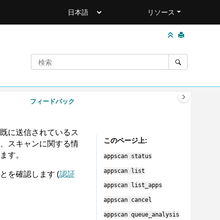
リソース
フィードバック
既に送信されているス
このページ上
、スキャンに関する情
ます。
appscan
status
appscan
list
を確認します (
認証
appscan
list_apps
appscan
cancel
appscan
queue_analysis