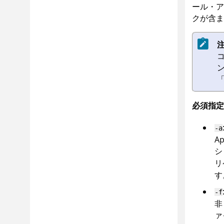
ール・ア
クが含ま
注
必須指定
-a
Ap
シ
リ
す
-f
ァ