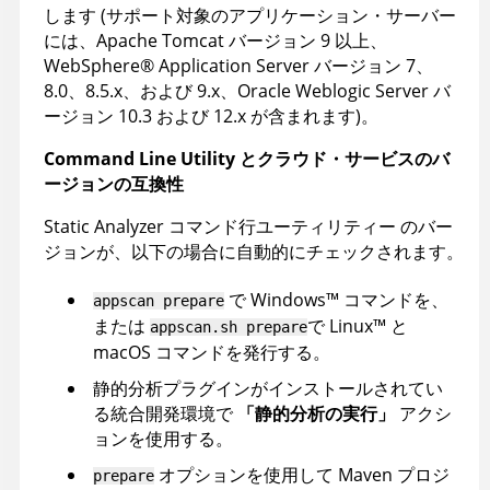
します (サポート対象のアプリケーション・サーバー
には、Apache Tomcat バージョン 9 以上、
WebSphere
®
Application Server バージョン 7、
8.0、8.5.x、および 9.x、Oracle Weblogic Server バ
ージョン 10.3 および 12.x が含まれます)。
Command Line Utility
とクラウド・サービスのバ
ージョンの互換性
Static Analyzer コマンド行ユーティリティー
のバー
ジョンが、以下の場合に自動的にチェックされます。
で
Windows
™
コマンドを、
appscan
prepare
または
で
Linux
™
と
appscan
.sh prepare
macOS
コマンドを発行する。
静的分析プラグインがインストールされてい
る統合開発環境で
「静的分析の実行」
アクシ
ョンを使用する。
オプションを使用して Maven プロジ
prepare