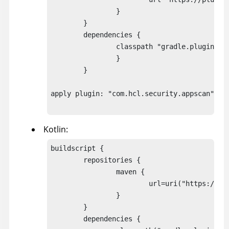
		}

	}

	dependencies { 

		classpath "gradle.plugin.com.hcl.security:application-security-gradle-plugin:1.0.1" 

		}

	}

apply plugin: "com.hcl.security.appscan"

Kotlin:
buildscript {

	repositories {

		maven { 

			url=uri("https://plugins.gradle.org/m2/")

		}

	}

	dependencies { 
