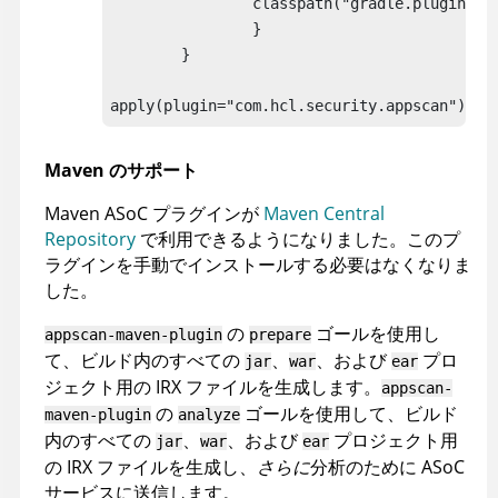
		classpath("gradle.plugin.com.hcl.security:application-security-gradle-plugin:1.0.1")

		}

	}

Maven のサポート
Maven
ASoC
プラグインが
Maven Central
Repository
で利用できるようになりました。このプ
ラグインを手動でインストールする必要はなくなりま
した。
の
ゴールを使用し
appscan
-maven-plugin
prepare
て、ビルド内のすべての
、
、および
プロ
jar
war
ear
ジェクト用の IRX ファイルを生成します。
appscan
-
の
ゴールを使用して、ビルド
maven-plugin
analyze
内のすべての
、
、および
プロジェクト用
jar
war
ear
の IRX ファイルを生成し、
さらに
分析のために
ASoC
サービスに送信します。