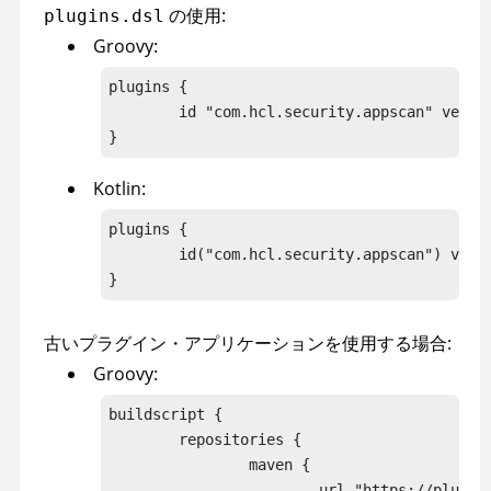
の使用:
plugins.dsl
Groovy:
plugins {

	id "
com.hcl.security.appscan
" versio
}				
Kotlin:
plugins {

	id("
com.hcl.security.appscan
") versi
}					
古いプラグイン・アプリケーションを使用する場合:
Groovy:
buildscript {

	repositories {

		maven { 

			url "https://plugins.gradle.org/m2/" 
