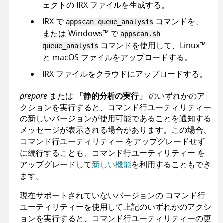
ェクトの
IRX
ファイルを生成する。
IRX
で
コマンドを、
appscan
queue_analysis
または
Windows
™
で
appscan
.sh
コマンドを使用して、
Linux
™
queue_analysis
と macOS
ファイルをアップロードする。
IRX
ファイルをクラウドにアップロードする。
prepare
または
「静的分析の実行」
のいずれかのア
クションを実行すると、
コマンド行ユーティリティー
の新しいバージョンが使用可能であることを通知する
メッセージが表示される場合があります。この場合、
コマンド行ユーティリティー
をアップグレードせず
に続行することも、
コマンド行ユーティリティー
を
アップグレードして
新しい機能
を利用することもでき
ます。
現在サポートされていないバージョンの
コマンド行
ユーティリティー
を使用して上記のいずれかのアクシ
ョンを実行すると、
コマンド行ユーティリティー
の更