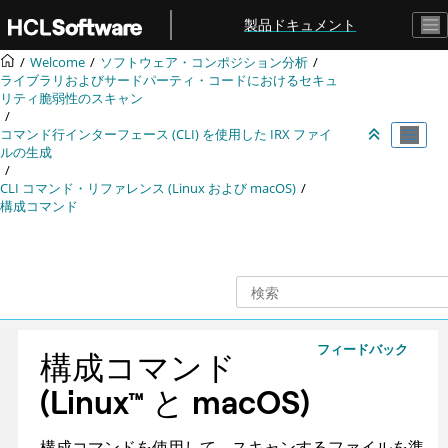
メインコンテンツにジャンプ
製品ドキュメント
Welcome
ソフトウェア・コンポジション分析
ライブラリおよびサードパーティ・コードにおけるセキュ
リティ脆弱性のスキャン
コマンド行インターフェース (CLI) を使用した
IRX
ファイ
ルの生成
CLI コマンド・リファレンス (Linux および macOS)
構成コマンド
フィードバック
構成コマンド
(
Linux
™
と macOS
)
構成コマンドを使用して、スキャンするファイルを準