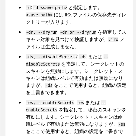
:
と指定します。
-d
-d <save_path>
には
IRX
ファイルの保存先ディレ
<save_path>
クトリーが入ります。
:
を指定してス
-dr, --dryrun
-dr or --dryrun
キャン対象を見つけて検証しますが、
フ
.irx
ァイルは生成しません。
:
または
-ds, --disableSecrets
-ds
--
を指定して、シークレットの
disableSecrets
スキャンを無効にします。シークレット・ス
キャンは組織レベルで有効または無効になり
ますが、
をここで使用すると、組織の設定
-ds
を上書きできます。
:
または
-es, --enableSecrets
-es
--
を指定して、秘密のスキャンを
enableSecrets
有効にします。シークレット・スキャンは組
織レベルで有効または無効になりますが、
-es
をここで使用すると、組織の設定を上書きで