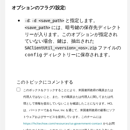
オプションのフラグ/設定:
:
と指定します。
-d
-d <save_path>
には、暗号鍵の保存先ディレクト
<save_path>
リーが入ります。このオプションが指定され
ていない場合、鍵は、抽出された
ファイルの
SAClientUtil_<version>_<os>.zip
ディレクトリーに保存されます。
config
このトピックにコメントする
このボックスをクリックすることにより、米国連邦政府の職員または
代理人ではないこと、また、その職員または代理人に関してまたは代
理として情報を提出していないことを確認したことになります。HCL
は、パートナーである Four, Inc を通じて、米国連邦政府の顧客にソフ
トウェアおよびサービスを提供しています。このチームには
https://hcltechsw.com/resources/us-government-contact
からお問