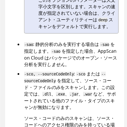
字小文字を区別します。スキャンの速
度が指定されていない場合は、クライ
アント・ユーティリティーは
ス
deep
キャンをデフォルトで実行します。
: 静的分析のみを実行する場合は
を
-sao
-sao
指定します。
を指定した場合、
AppScan
-sao
on Cloud
はパッケージでのオープン・ソース
分析を実行
しません
。
:
または
-sco, --sourceCodeOnly
-sco
--
を指定して、ソース・コー
sourceCodeOnly
ド・ファイル
のみ
をスキャンします。この設
定では、
、
、
、
など、サポ
.dll
.exe
.jar
.war
ートされている他のファイル・タイプのスキ
ャンが無効になります。
ソース・コードのみのスキャンは、ソース・
コードへのアクセス権限のみを持っている場