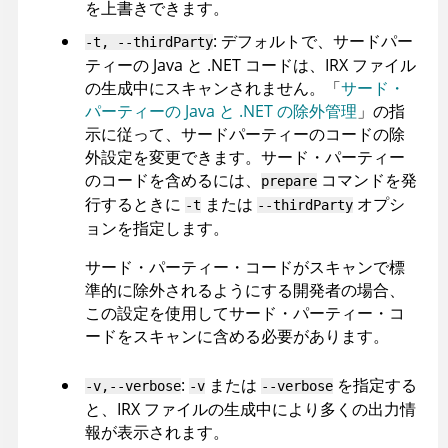
を上書きできます。
:
デフォルトで、サードパー
-t, --thirdParty
ティーの Java と .NET コードは、
IRX
ファイル
の生成中にスキャンされません。「
サード・
パーティーの Java と .NET の除外管理
」の指
示に従って、サードパーティーのコードの除
外設定を変更できます。サード・パーティー
のコードを含めるには、
コマンドを発
prepare
行するときに
または
オプシ
-t
--thirdParty
ョンを指定します。
サード・パーティー・コードがスキャンで標
準的に除外されるようにする開発者の場合、
この設定を使用してサード・パーティー・コ
ードをスキャンに含める必要があります。
:
または
を指定する
-v,--verbose
-v
--verbose
と、
IRX
ファイルの生成中により多くの出力情
報が表示されます。