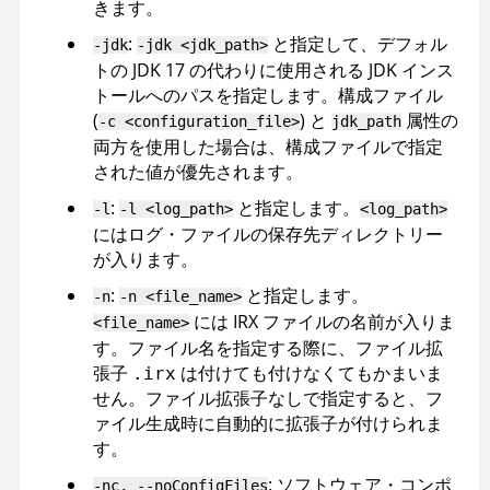
きます。
:
と指定して、デフォル
-jdk
-jdk <jdk_path>
トの JDK 17 の代わりに使用される JDK インス
トールへのパスを指定します。構成ファイル
(
) と
属性の
-c <configuration_file>
jdk_path
両方を使用した場合は、構成ファイルで指定
された値が優先されます。
:
と指定します。
-l
-l <log_path>
<log_path>
にはログ・ファイルの保存先ディレクトリー
が入ります。
:
と指定します。
-n
-n <file_name>
には
IRX
ファイルの名前が入りま
<file_name>
す。ファイル名を指定する際に、ファイル拡
張子
は付けても付けなくてもかまいま
.irx
せん。ファイル拡張子なしで指定すると、フ
ァイル生成時に自動的に拡張子が付けられま
す。
: ソフトウェア・コンポ
-nc, --noConfigFiles