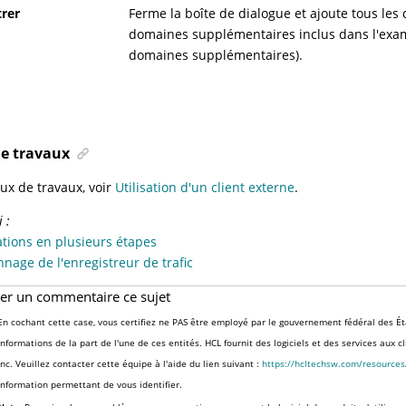
trer
Ferme la boîte de dialogue et ajoute tous les 
domaines supplémentaires inclus dans l'exam
domaines supplémentaires).
de travaux
lux de travaux, voir
Utilisation d'un client externe
.
 :
tions en plusieurs étapes
nage de l'enregistreur de trafic
ser un commentaire ce sujet
En cochant cette case, vous certifiez ne PAS être employé par le gouvernement fédéral des Ét
informations de la part de l'une de ces entités. HCL fournit des logiciels et des services aux 
Inc. Veuillez contacter cette équipe à l'aide du lien suivant :
https://hcltechsw.com/resource
information permettant de vous identifier.