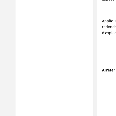
Applique
redonda
d'explo
Arrêter