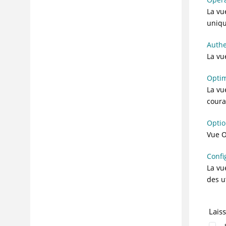
La vu
uniqu
Authe
La vu
Optim
La vu
coura
Optio
Vue O
Confi
La v
des u
Lais