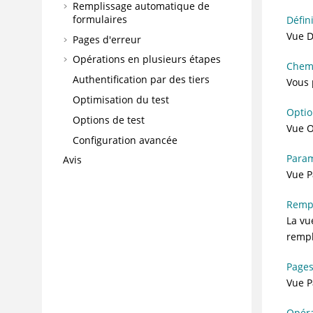
Remplissage automatique de
formulaires
Défin
Vue D
Pages d'erreur
Opérations en plusieurs étapes
Chemi
Authentification par des tiers
Vous 
Optimisation du test
Optio
Options de test
Vue O
Configuration avancée
Param
Avis
Vue P
Rempl
La vu
rempl
Pages
Vue P
Opéra