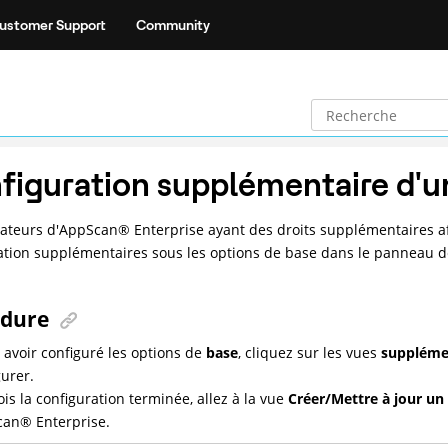
ustomer Support
Community
figuration supplémentaire d'un
sateurs d'
AppScan
®
Enterprise
ayant des droits supplémentaires af
ation supplémentaires sous les options de base dans le panneau de
édure
 avoir configuré les options de
base
, cliquez sur les vues
suppléme
gurer.
ois la configuration terminée, allez à la vue
Créer/Mettre à jour un 
can
®
Enterprise
.