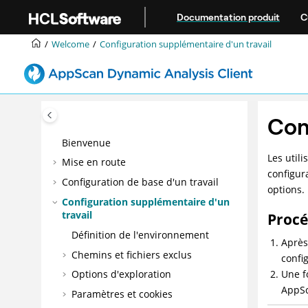
Aller au contenu principal
Documentation produit
C
Welcome
Configuration supplémentaire d'un travail
Con
Bienvenue
Les utili
Mise en route
configur
Configuration de base d'un travail
options.
Configuration supplémentaire d'un
travail
Proc
Définition de l'environnement
Après
Chemins et fichiers exclus
confi
Une f
Options d'exploration
AppS
Paramètres et cookies