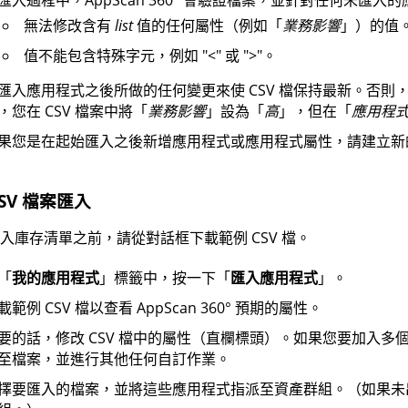
無法修改含有
list
值的任何屬性（例如「
業務影響
」）的值
值不能包含特殊字元，例如 "<" 或 ">"。
匯入應用程式之後所做的任何變更來使 CSV 檔保持最新。否則
，您在 CSV 檔案中將「
業務影響
」設為「
高
」，但在「
應用程
果您是在起始匯入之後新增應用程式或應用程式屬性，請建立新的
CSV 檔案匯入
入庫存清單之前，請從對話框下載範例 CSV 檔。
「
我的應用程式
」標籤中，按一下「
匯入應用程式
」。
載範例 CSV 檔以查看
AppScan 360°
預期的屬性。
要的話，修改 CSV 檔中的屬性（直欄標頭）。如果您要加入
至檔案，並進行其他任何自訂作業。
擇要匯入的檔案，並將這些應用程式指派至資產群組。（如果未