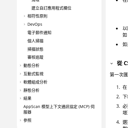
建立自訂應用程式欄位
相符性原則
DevOps
以
電子郵件通知
如
個人掃描
如
掃描狀態
審核追蹤
從 
動態分析
互動式監視
第一次匯
軟體組成分析
在
靜態分析
下
結果
必
AppScan
模型上下文通訊協定 (MCP) 伺
服器
增
參照
選