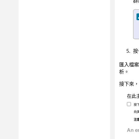
群
按
匯入檔案
析。
接下來，
在此
按
向
注