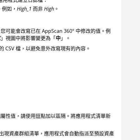
。例如，
High_1
而非
High
。
，您可能會改寫已在
AppScan 360°
中修改的值。例
式
」視圖中將影響變更為「
中
」。
 CSV 檔，以避免意外改寫現有的內容。
多個屬性值，請使用逗點加以區隔。將應用程式清單新
出現資產群組清單，應用程式會自動指派至預設資產