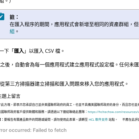
組。）
註：
在匯入程序的期間，應用程式會新增至相同的資產群組，但
組
。
一下「
匯入
」以匯入 CSV 檔。
之後，自動會為每一個應用程式建立應用程式設定檔。任何未匯
從第三方掃描器建立掃描和匯入問題來移入您的應用程式。
主題上留言
下此方塊，即表示您承認自己並非美國聯邦政府的員工，也並不具備美國聯邦政府的身分，而且您也並非遵照美國
美國聯邦政府客戶提供軟體和服務。請透過以下連結聯絡此團隊：
https://hcltechsw.com/resources/
意：
要報告有關產品軟件的問題或疑問，請勿使用此表單。請轉至
HCL 軟件支持
站點。
不應在此評