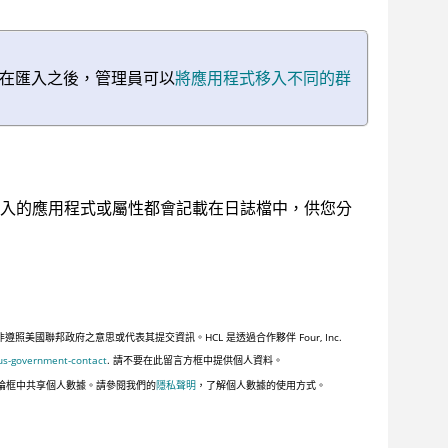
在匯入之後，管理員可以
將應用程式移入不同的群
入的應用程式或屬性都會記載在日誌檔中，供您分
聯邦政府之意思或代表其提交資訊。HCL 是透過合作夥伴 Four, Inc.
us-government-contact
. 請不要在此留言方框中提供個人資料。
論框中共享個人數據。請參閱我們的
隱私聲明
，了解個人數據的使用方式。