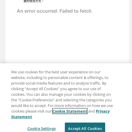
據的使用方式。
We use cookies for the best user experience on our
website, including to personalize content & offerings, to
provide social media features and to analyze traffic. By
clicking “Accept All Cookies” you agree to our use of
cookies. You can also manage your cookies by clicking on
the "Cookie Preferences" and selecting the categories you
would like to accept. For more information on how we use
cookies please visit our
Cookie Statement
and
Privacy
分享：電子郵件
推特
Statement
免責聲明
隱私
使用條款
Cookie Settings
Accept All Cookies