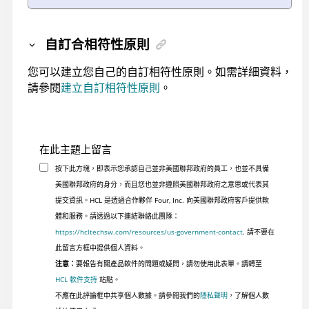
自訂合相符性原則
您可以建立您自己的自訂相符性原則。如需詳細資料，
請參閱
建立自訂相符性原則
。
在此主題上留言
按下此方塊，即表示您承認自己並非美國聯邦政府的員工，也並不具備
美國聯邦政府的身分，而且您也並非遵照美國聯邦政府之意思或代表其
提交資訊。HCL 是透過合作夥伴 Four, Inc. 向美國聯邦政府客戶提供軟
體和服務。請透過以下連結聯絡此團隊：
https://hcltechsw.com/resources/us-government-contact
. 請不要在
此留言方框中提供個人資料。
注意：
要報告有關產品軟件的問題或疑問，請勿使用此表單。請轉至
HCL 軟件支持
站點。
不應在此評論框中共享個人數據。請參閱我們的
隱私聲明
，了解個人數