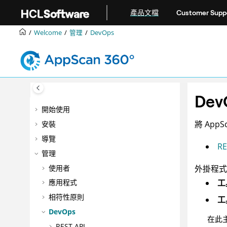
跳转到主要内容
產品文檔
Customer Supp
Welcome
管理
DevOps
Dev
開始使用
將
AppSc
安裝
導覽
RE
管理
使用者
外掛程式
工
應用程式
相符性原則
工具
DevOps
在此
REST API