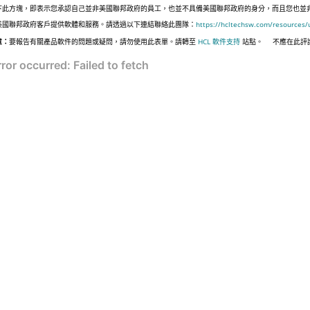
下此方塊，即表示您承認自己並非美國聯邦政府的員工，也並不具備美國聯邦政府的身分，而且您也並非遵照美國
美國聯邦政府客戶提供軟體和服務。請透過以下連結聯絡此團隊：
https://hcltechsw.com/resources/
意：
要報告有關產品軟件的問題或疑問，請勿使用此表單。請轉至
HCL 軟件支持
站點。
不應在此評