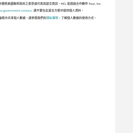
聯邦政府之意思或代表其提交資訊。HCL 是透過合作夥伴 Four, Inc.
us-government-contact
. 請不要在此留言方框中提供個人資料。
論框中共享個人數據。請參閱我們的
隱私聲明
，了解個人數據的使用方式。