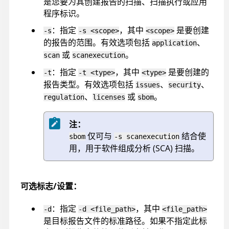
是您要为其创建报告的扫描、扫描执行或应用
程序标识。
：指定
，其中
是要创建
-s
-s <scope>
<scope>
的报告的范围。有效选项包括
、
application
或
。
scan
scanexecution
：指定
，其中
是要创建的
-t
-t <type>
<type>
报告类型。有效选项包括
、
、
issues
security
、
或
。
regulation
licenses
sbom
注：
仅可与
结合使
sbom
-s scanexecution
用，用于软件组成分析 (SCA) 扫描。
可选标志/设置：
：指定
，其中
-d
-d <file_path>
<file_path>
是目标报告文件的标准路径。如果不指定此标