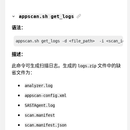
appscan
.sh get_logs
语法：
appscan
.sh get_logs -d <file_path>  -i <scan_id> 
描述：
此命令可生成扫描日志。生成的
文件中的缺
logs.zip
省文件为：
analyzer.log
appscan-config.xml
SASTAgent.log
scan.manifest
scan.manifest.json