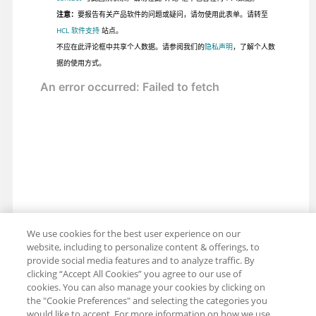
注意：
要报告有关产品软件的问题或疑问，请勿使用此表单。请转至
HCL 软件支持
站点。
不应在此评论框中共享个人数据。请参阅我们的
隐私声明
，了解个人数
据的使用方式。
We use cookies for the best user experience on our
website, including to personalize content & offerings, to
provide social media features and to analyze traffic. By
clicking “Accept All Cookies” you agree to our use of
cookies. You can also manage your cookies by clicking on
the "Cookie Preferences" and selecting the categories you
would like to accept. For more information on how we use