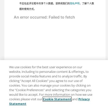
不应在此评论框中共享个人数据。请参阅我们的
隐私声明
，了解个人数
据的使用方式。
We use cookies for the best user experience on our
website, including to personalize content & offerings, to
provide social media features and to analyze traffic. By
clicking “Accept All Cookies” you agree to our use of
cookies. You can also manage your cookies by clicking on
the "Cookie Preferences" and selecting the categories you
would like to accept. For more information on how we use
cookies please visit our
Cookie Statement
and
Privacy
分享：电子邮件
推特
Statement