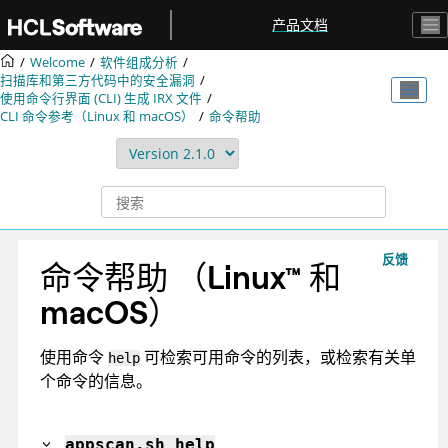
跳转到主要内容
产品文档
Welcome
软件组成分析
扫描库和第三方代码中的安全漏洞
使用命令行界面 (CLI) 生成
IRX
文件
CLI 命令参考（Linux 和 macOS）
命令帮助
反馈
命令帮助
（
Linux
™
和
macOS
）
使用命令
可检索可用命令的列表，或检索有关单
help
个命令的信息。
appscan
.sh help