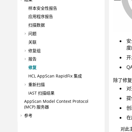
样本安全性报告
应用程序报告
扫描数据
问题
安
关联
度
修复组
开
报告
Q
修复
HCL AppScan RapidFix
集成
除了修复
重新扫描
对
IAST 扫描结果
提
AppScan
Model Context Protocol
(MCP) 服务器
创
参考
在
对此