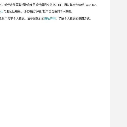
美国联邦政府雇员或代理提交信息。HCL 通过其合作伙伴 Four, Inc.
ct
与此团队联系。请勿在此“评论”框中包含任何个人数据。
论框中共享个人数据。请参阅我们的
隐私声明
，了解个人数据的使用方式。