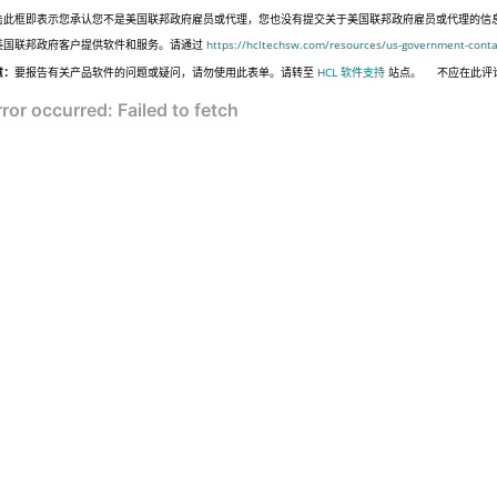
击此框即表示您承认您不是美国联邦政府雇员或代理，您也没有提交关于美国联邦政府雇员或代理的信息，或代表
美国联邦政府客户提供软件和服务。请通过
https://hcltechsw.com/resources/us-government-conta
意：
要报告有关产品软件的问题或疑问，请勿使用此表单。请转至
HCL 软件支持
站点。
不应在此评