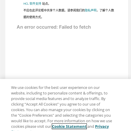
HCL 软件支持
站点。
不应在此评论框中共享个人数据。请参阅我们的
隐私声明
，了解个人数
据的使用方式。
We use cookies for the best user experience on our
website, including to personalize content & offerings, to
provide social media features and to analyze traffic. By
clicking “Accept All Cookies” you agree to our use of
cookies. You can also manage your cookies by clicking on
the "Cookie Preferences" and selecting the categories you
would like to accept. For more information on how we use
cookies please visit our
Cookie Statement
and
Privacy
分享：电子邮件
推特