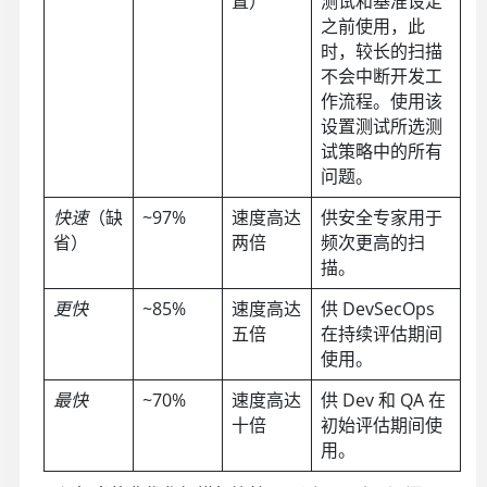
置）
测试和基准设定
之前使用，此
时，较长的扫描
不会中断开发工
作流程。使用该
设置测试所选测
试策略中的所有
问题。
快速
（缺
~97%
速度高达
供安全专家用于
省）
两倍
频次更高的扫
描。
更快
~85%
速度高达
供 DevSecOps
五倍
在持续评估期间
使用。
最快
~70%
速度高达
供 Dev 和 QA 在
十倍
初始评估期间使
用。