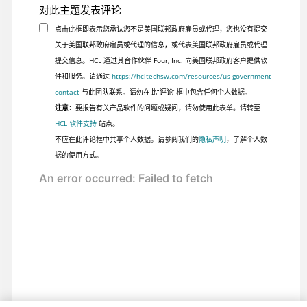
对此主题发表评论
点击此框即表示您承认您不是美国联邦政府雇员或代理，您也没有提交
关于美国联邦政府雇员或代理的信息，或代表美国联邦政府雇员或代理
提交信息。HCL 通过其合作伙伴 Four, Inc. 向美国联邦政府客户提供软
件和服务。请通过
https://hcltechsw.com/resources/us-government-
contact
与此团队联系。请勿在此“评论”框中包含任何个人数据。
注意：
要报告有关产品软件的问题或疑问，请勿使用此表单。请转至
HCL 软件支持
站点。
不应在此评论框中共享个人数据。请参阅我们的
隐私声明
，了解个人数
据的使用方式。