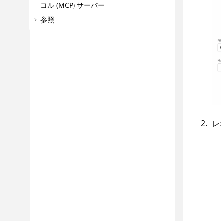
コル (MCP) サーバー
参照
レ