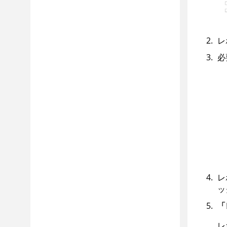
レ
必
レ
ッ
「
レ