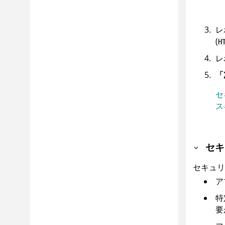
レ
(
H
レ
「
セ
ス
セキ
セキュリ
ア
特
要