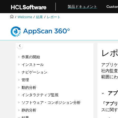
メインコンテンツにジャンプ
製品ドキュメント
Custom
Welcome
結果
レポート
レ
作業の開始
アプリケ
インストール
社内監査
ナビゲーション
範囲にわ
管理
動的分析
アプ
インタラクティブ監視
ソフトウェア・コンポジション分析
「アプリ
スに関す
静的分析
結果