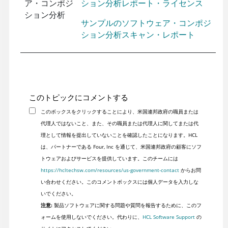
ア・コンポジ
ション分析レポート・ライセンス
ション分析
サンプルのソフトウェア・コンポジ
ション分析スキャン・レポート
このトピックにコメントする
このボックスをクリックすることにより、米国連邦政府の職員または
代理人ではないこと、また、その職員または代理人に関してまたは代
理として情報を提出していないことを確認したことになります。HCL
は、パートナーである Four, Inc を通じて、米国連邦政府の顧客にソフ
トウェアおよびサービスを提供しています。このチームには
https://hcltechsw.com/resources/us-government-contact
からお問
い合わせください。このコメントボックスには個人データを入力しな
いでください。
注意:
製品ソフトウェアに関する問題や質問を報告するために、このフ
ォームを使用しないでください。代わりに、
HCL Software Support
の