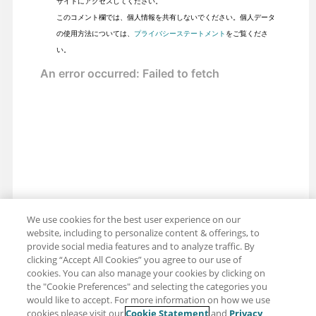
サイトにアクセスしてください。
このコメント欄では、個人情報を共有しないでください。個人データ
の使用方法については、
プライバシーステートメント
をご覧くださ
い。
We use cookies for the best user experience on our
website, including to personalize content & offerings, to
provide social media features and to analyze traffic. By
clicking “Accept All Cookies” you agree to our use of
cookies. You can also manage your cookies by clicking on
the "Cookie Preferences" and selecting the categories you
would like to accept. For more information on how we use
cookies please visit our
Cookie Statement
and
Privacy