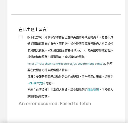
在此主題上留言
按下此方塊，即表示您承認自己並非美國聯邦政府的員工，也並不具
備美國聯邦政府的身分，而且您也並非遵照美國聯邦政府之意思或代
表其提交資訊。HCL 是透過合作夥伴 Four, Inc. 向美國聯邦政府客戶
提供軟體和服務。請透過以下連結聯絡此團隊：
https://hcltechsw.com/resources/us-government-contact
. 請不
要在此留言方框中提供個人資料。
注意：
要報告有關產品軟件的問題或疑問，請勿使用此表單。請轉至
HCL 軟件支持
站點。
不應在此評論框中共享個人數據。請參閱我們的
隱私聲明
，了解個人
數據的使用方式。