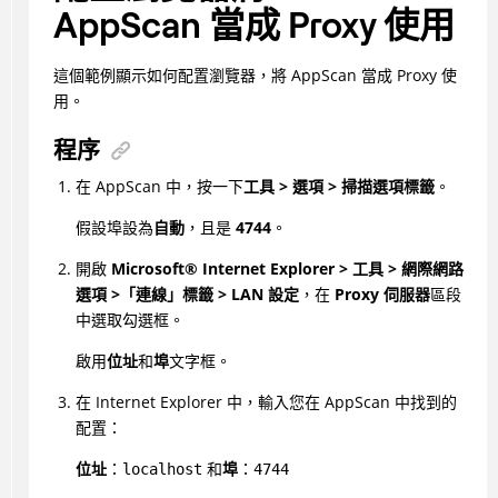
AppScan
當成 Proxy 使用
這個範例顯示如何配置瀏覽器，將
AppScan
當成 Proxy 使
用。
程序
在
AppScan
中，按一下
工具 > 選項 > 掃描選項標籤
。
假設埠設為
自動
，且是
4744
。
開啟
Microsoft
®
Internet Explorer > 工具 > 網際網路
選項 >「連線」標籤 > LAN 設定
，在
Proxy 伺服器
區段
中選取勾選框。
啟用
位址
和
埠
文字框。
在 Internet Explorer 中，輸入您在
AppScan
中找到的
配置：
位址
：
和
埠
：
localhost
4744