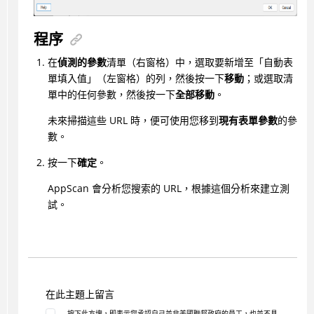
程序
在
偵測的參數
清單（右窗格）中，選取要新增至「自動表
單填入值」（左窗格）的列，然後按一下
移動
；或選取清
單中的任何參數，然後按一下
全部移動
。
未來掃描這些 URL 時，便可使用您移到
現有表單參數
的參
數。
按一下
確定
。
AppScan
會分析您搜索的 URL，根據這個分析來建立測
試。
在此主題上留言
按下此方塊，即表示您承認自己並非美國聯邦政府的員工，也並不具