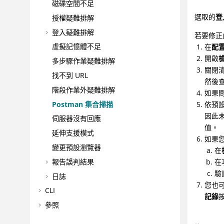
磁碟空間不足
選取的
登
授權疑難排解
登入疑難排解
若要修正
虛擬記憶體不足
在
配置
開啟
多步驟作業疑難排解
關閉
找不到 URL
然後
階段作業外疑難排解
如果問
Postman 集合掃描
依預設
因此未
伺服器沒有回應
值。
延伸支援模式
如果您
變更預設瀏覽器
在
報告誤判結果
在
驗
日誌
您也
CLI
記錄
參照