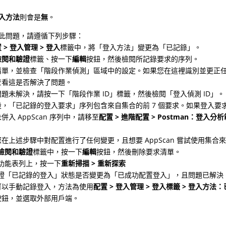
入方法
則會是
無
。
此問題，請遵循下列步驟：
 > 登入管理 > 登入
標籤中，將「登入方法」變更為「已記錄」。
檢閱和驗證
標籤、按一下
編輯
按鈕，然後檢閱所記錄要求的序列。
清單，並檢查「階段作業偵測」區域中的設定。如果您在這裡識別並更正
查看這是否解決了問題。
題未解決，請按一下「階段作業 ID」標籤，然後檢閱「登入偵測 ID」。
，「已記錄的登入要求」序列包含來自集合的前 7 個要求。如果登入要求
併入 AppScan 序列中，請移至
配置 > 進階配置 > Postman：登入分
在上述步驟中對配置進行了任何變更，且想要 AppScan 嘗試使用集合
檢閱和驗證
標籤中，按一下
編輯
按鈕，然後刪除要求清單。
功能表列上，按一下
重新掃描 > 重新探索
證「已記錄的登入」狀態是否變更為「已成功配置登入」，且問題已解決
可以手動記錄登入，方法為使用
配置 > 登入管理 > 登入標籤 > 登入方法
按鈕，並選取外部用戶端。