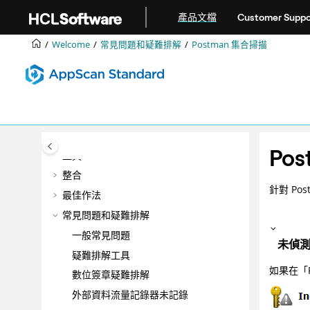
跳转到主要内容
配置
產品文檔
Customer Suppo
智慧型發現項目分析 (IFA)
Welcome
常見問題和疑難排解
Postman 集合掃描
手動探索
正在掃描
資料
問題
報告
Po
工具
整合
針對 Po
最佳作法
常見問題和疑難排解
一般常見問題
未偵
疑難排解工具
如果在「
數位簽章疑難排解
外部資料流量記錄器未記錄