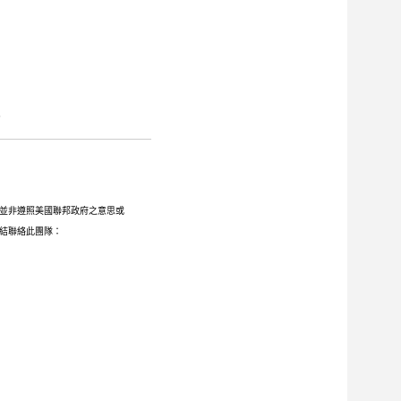
。
並非遵照美國聯邦政府之意思或
下連結聯絡此團隊：