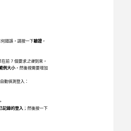
任何錯誤，請按一下
驗證
，
在前 7 個要求
之後
到來，
析範例大小
，然後視需要增加
來自動偵測登入：
。
：已記錄的登入
；然後按一下