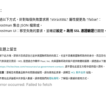
：
過以下方式，針對每個失敗要求將
屬性變更為
：
"strictSSL"
"false"
ostman 集合 JSON 檔案或，
Postman UI：移至失敗的要求，並確認
設定 > 啟用 SSL 憑證驗證
已關閉
主題上留言
按下此方塊，即表示您承認自己並非美國聯邦政府的員工，也並不具備美國聯邦政府的身分，而且您也
代表其提交資訊。HCL 是透過合作夥伴 Four, Inc. 向美國聯邦政府客戶提供軟體和服務。請透過以
https://hcltechsw.com/resources/us-government-contact
. 請不要在此留言方框中提供個人資料。
注意：
要報告有關產品軟件的問題或疑問，請勿使用此表單。請轉至
HCL 軟件支持
站點。
不應在此評論框中共享個人數據。請參閱我們的
隱私聲明
，了解個人數據的使用方式。