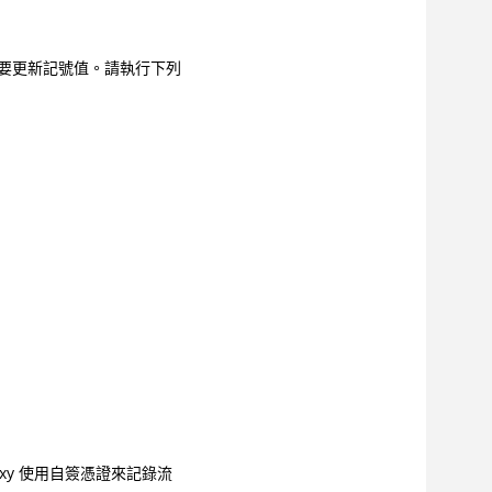
要更新記號值。請執行下列
roxy 使用自簽憑證來記錄流