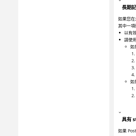
長期
如果您在
其中一項
以有效
請使用
如
如
具有 s
如果 Po