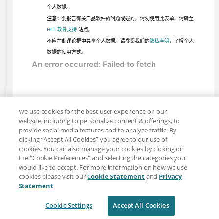
个人数据。
注意：
要报告有关产品软件的问题或疑问，请勿使用此表单。请转至
HCL 软件支持
站点。
不应在此评论框中共享个人数据。请参阅我们的
隐私声明
，了解个人
数据的使用方式。
We use cookies for the best user experience on our
website, including to personalize content & offerings, to
provide social media features and to analyze traffic. By
clicking “Accept All Cookies” you agree to our use of
cookies. You can also manage your cookies by clicking on
the "Cookie Preferences" and selecting the categories you
would like to accept. For more information on how we use
cookies please visit our
Cookie Statement
and
Privacy
分享：电子邮件
推特
Statement
免责声明
隐私
使用条款
Cookie Settings
Accept All Cookies
Cookie Settings