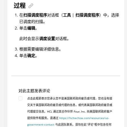
过程
在
扫描调度程序
对话框（
工具
|
扫描调度程序
）中，选择
已调度的扫描。
单击
编辑
。
此时会显示
调度设置
对话框。
根据需要编辑详细信息。
单击
确定
。
对此主题发表评论
点击此框即表示您承认您不是美国联邦政府雇员或代理，您也没有提
交关于美国联邦政府雇员或代理的信息，或代表美国联邦政府雇员或
代理提交信息。HCL 通过其合作伙伴 Four, Inc. 向美国联邦政府客户
提供软件和服务。请通过
https://hcltechsw.com/resources/us-
government-contact
与此团队联系。请勿在此“评论”框中包含任何