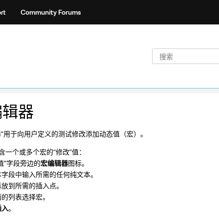
rt
Community Forums
编辑器
器”用于向用户定义的测试修改添加动态值（宏）。
含一个或多个宏的“修改”值：
值”字段旁边的
宏编辑器
图标。
本字段中输入所需的任何纯文本。
标放到所需的插入点。
面的列表选择宏。
插入
。