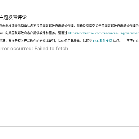
主题发表评论
点击此框即表示您承认您不是美国联邦政府雇员或代理，您也没有提交关于美国联邦政府雇员或代理的信息，
Inc. 向美国联邦政府客户提供软件和服务。请通过
https://hcltechsw.com/resources/us-governmen
注意：
要报告有关产品软件的问题或疑问，请勿使用此表单。请转至
HCL 软件支持
站点。
不应在