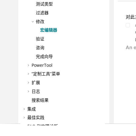
测试类型
过滤器
对此
修改
宏编辑器
验证
咨询
完成向导
PowerTool
“定制工具”菜单
扩展
日志
搜索结果
集成
最佳实践
FAQ 和故障诊断
CLI