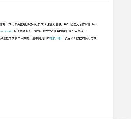
或代表美国联邦政府雇员或代理提交信息。HCL 通过其合作伙伴 Four,
t-contact
与此团队联系。请勿在此“评论”框中包含任何个人数据。
此评论框中共享个人数据。请参阅我们的
隐私声明
，了解个人数据的使用方式。