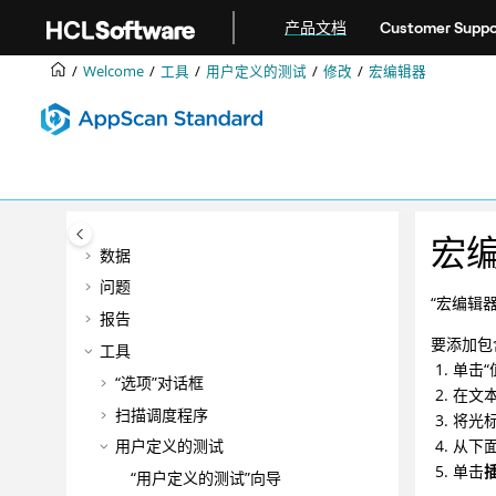
跳转到主要内容
产品文档
Customer Suppo
欢迎
Welcome
工具
用户定义的测试
修改
宏编辑器
入门
配置
智能结果分析 (IFA)
手动探索
扫描
宏
数据
问题
“宏编辑
报告
要添加包
工具
单击“
“选项”对话框
在文
扫描调度程序
将光
从下
用户定义的测试
单击
“用户定义的测试”向导