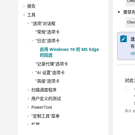
Che
报告
要禁用
工具
Che
“选项”对话框
“常规”选项卡
注
“日志”选项卡
有
启用 Windows 10 的 MS Edge
ap
的回送
“记录代理”选项卡
“AI 设置”选项卡
对此
“高级”选项卡
扫描调度程序
用户定义的测试
PowerTool
“定制工具”菜单
扩展
日志