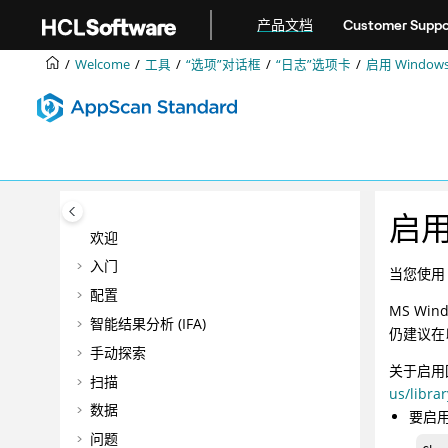
跳转到主要内容
产品文档
Customer Suppo
Welcome
工具
“选项”对话框
“日志”选项卡
启用 Windows
启用 
欢迎
入门
当您使用 
配置
MS Wi
智能结果分析 (IFA)
仍建议在
手动探索
关于启用回
扫描
us/libr
数据
要启用
问题